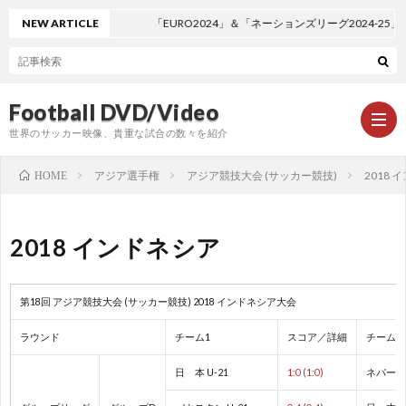
NEW ARTICLE
「EURO2024」＆「ネーションズリーグ2024-2
Football DVD/Video
世界のサッカー映像、貴重な試合の数々を紹介
アジア選手権
アジア競技大会 (サッカー競技)
2018
HOME
新
2018 インドネシア
着
ワ
第18回 アジア競技大会 (サッカー競技) 2018 インドネシア大会
情
ー
1
ラウンド
チーム1
スコア／詳細
チーム2
報
ル
1
日 本 U-21
1:0 (1:0)
ネパール 