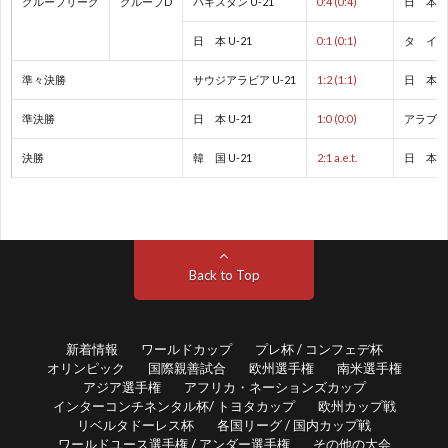
グループリーグ
グループD
パキスタン U-21
0:4 (0:4)
日 本 U
ド
1
日 本 U-21
0:1 (0:1)
タ イ U
カ
1
準々決勝
サウジアラビア U-21
1:2 (1:1)
日 本 U
ッ
1
準決勝
日 本 U-21
1:0 (0:0)
アラブ首
決勝
韓 国 U-21
2:1 a.e.t.
日 本 U
プ
1
1
Back to Top
1
1
新着情報
ワールドカップ
プレ杯 / コンフェデ杯
オリンピック
国際親善試合
欧州選手権
南米選手権
アジア選手権
アフリカ・ネーションズカップ
1
インターコンチネンタル杯/ トヨタカップ
欧州カップ戦
リベルタドーレス杯
各国リーグ / 国内カップ戦
1
ワールドユース選手権 / アンダー選手権
その他の大会