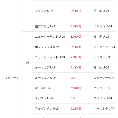
フランス U-24
0:4 (0:2)
日 本 U-24
1
南アフリカ U-24
0:3 (0:2)
メキシコ U-24
1
ニュージーランド U-24
1:0 (0:0)
韓 国 U-24
2
ホンジュラス U-24
0:1 (0:1)
ルーマニア U-24
2
ニュージーランド U-24
2:3 (1:1)
ホンジュラス U-24
B組
ルーマニア U-24
0:4 (0:1)
韓 国 U-24
2
1次リーグ
ルーマニア U-24
0:0
ニュージーランド U
2
韓 国 U-24
6:0 (3:0)
ホンジュラス U-24
2
エジプト U-24
0:0
スペイン U-24
アルゼンチン U-24
0:2 (0:1)
オーストラリア U-
2