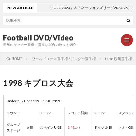
NEW ARTICLE
「EURO2024」＆「ネーションズリーグ2024-25
Football DVD/Video
世界のサッカー映像、貴重な試合の数々を紹介
ワールドユース選手権 / アンダー選手権
U-18 欧州選手権
HOME
新
1998 キプロス大会
着
ワ
Under-18 / Under-19 1998 CYPRUS
情
ー
1
ラウンド
チーム1
スコア／詳細
チーム2
スタジアム
報
ル
1
グループ
Ａ組
スペイン U-18
1:4 (1:4)
ドイツ U-18
ネオ・GSZ
ステージ