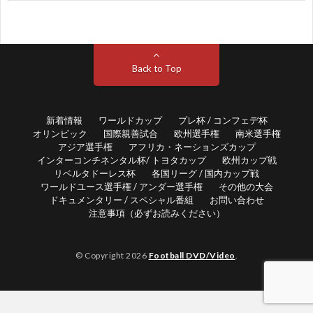
ド
1
カ
1
Back to Top
ッ
1
プ
新着情報
ワールドカップ
プレ杯 / コンフェデ杯
1
オリンピック
国際親善試合
欧州選手権
南米選手権
アジア選手権
アフリカ・ネーションズカップ
1
インターコンチネンタル杯/ トヨタカップ
欧州カップ戦
リベルタドーレス杯
各国リーグ / 国内カップ戦
ワールドユース選手権 / アンダー選手権
その他の大会
1
ドキュメンタリー / スペシャル番組
お問い合わせ
注意事項（必ずお読みください）
1
© Copyright 2026
Football DVD/Video
.
1
1