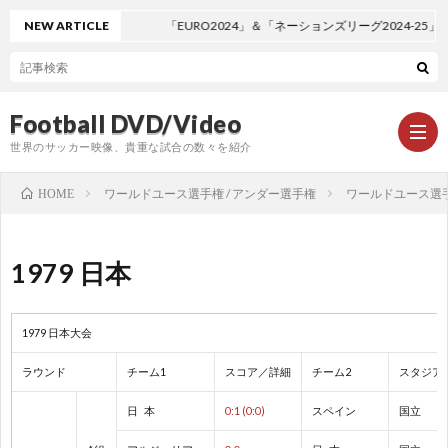
NEW ARTICLE
「EURO2024」＆「ネーションズリーグ2024-25
Football DVD/Video
世界のサッカー映像、貴重な試合の数々を紹介
ワールドユース選手権 / アンダー選手権
ワールドユース選手権
HOME
新
1979 日本
着
ワ
1979 日本大会
情
ー
1
ラウンド
チーム1
スコア／詳細
チーム2
スタジア
報
ル
1
日 本
0:1 (0:0)
スペイン
国立