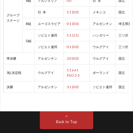
A組
アルジェリア
0:0
日 本
国立
ド
1
日 本
1:1 (0:0)
メキシコ
国立
グループ
カ
1
ステージ
B組
ユーゴスラビア
0:1 (0:0)
アルゼンチン
埼玉県営
ッ
1
ソビエト連邦
5:1 (2:1)
ハンガリー
三ツ沢
D組
ソビエト連邦
0:1 (0:0)
ウルグアイ
三ツ沢
プ
1
準決勝
アルゼンチン
2:0 (0:0)
ウルグアイ
国立
1
1:1 a.e.t.
3位決定戦
ウルグアイ
ポーランド
国立
P.S.O. 5:3
1
決勝
アルゼンチン
3:1 (0:0)
ソビエト連邦
国立
1
1
Back to Top
1