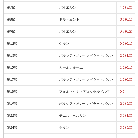
第7節
バイエルン
4:1 (2:0)
ク
1
第8節
ドルトムント
3:3 (0:1)
1
第9節
バイエルン
0:7 (0:2)
第12節
ケルン
0:3 (0:1)
1
第13節
ボルシア・メンヘングラートバッハ
2:0 (1:0)
1
第15節
カールスルーエ
1:2 (0:1)
1
第17節
ボルシア・メンヘングラートバッハ
1:0 (0:0)
第18節
フォルトゥナ・デュッセルドルフ
0:0
1
第19節
ボルシア・メンヘングラートバッハ
2:1 (2:0)
1
第22節
テニス・ベルリン
3:1 (1:0)
第24節
ケルン
3:0 (2:0)
2