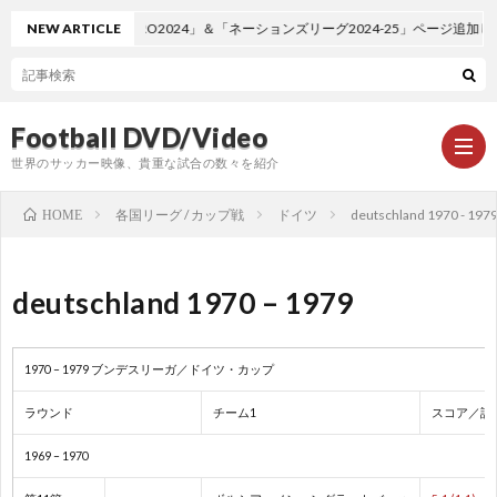
NEW ARTICLE
「EURO2024」＆「ネーションズリーグ2024-25」ページ追加しまし
Football DVD/Video
世界のサッカー映像、貴重な試合の数々を紹介
各国リーグ / カップ戦
ドイツ
deutschland 1970 - 197
HOME
新
deutschland 1970 – 1979
着
ワ
1970 – 1979 ブンデスリーガ／ドイツ・カップ
情
ー
1
ラウンド
チーム1
スコア／詳
報
ル
1
1969 – 1970