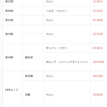
第27節
ケルン
1:1 (0:1)
第28節
ヘルタ・ベルリン
1:1 (1:1)
欧
第31節
ケルン
0:1 (0:0)
州
1
第33節
ケルン
2:1 (1:0)
選
1
ザンクト・パウリ
0:5 (0:1)
手
1
第34節
最終節
ボルシア・メンヘングラートバッハ
12:0 (6:0)
権
1
1
準決勝
ケルン
4:0 (3:0)
1
DFBカップ
決勝
ケルン
2:0 (0:0)
1