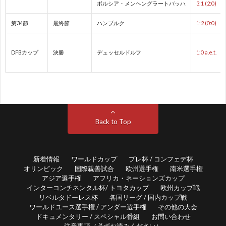
ボルシア・メンヘングラートバッハ
3:1 (2:0)
ネ
第34節
最終節
ハンブルク
1:2 (0:0)
E
DFBカップ
決勝
デュッセルドルフ
1:0 a.e.t.
ネ
ネ
E
Back to Top
U
新着情報
ワールドカップ
プレ杯 / コンフェデ杯
オリンピック
国際親善試合
欧州選手権
南米選手権
南
アジア選手権
アフリカ・ネーションズカップ
インターコンチネンタル杯/ トヨタカップ
欧州カップ戦
リベルタドーレス杯
各国リーグ / 国内カップ戦
米
1
ワールドユース選手権 / アンダー選手権
その他の大会
ドキュメンタリー / スペシャル番組
お問い合わせ
選