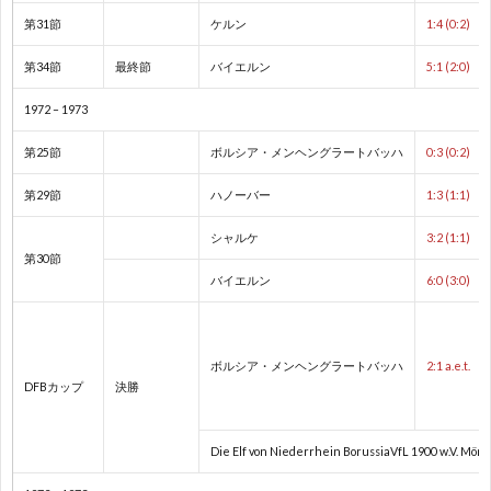
第31節
ケルン
1:4 (0:2)
1
第34節
最終節
バイエルン
5:1 (2:0)
1972 – 1973
1
第25節
ボルシア・メンヘングラートバッハ
0:3 (0:2)
2
第29節
ハノーバー
1:3 (1:1)
2
シャルケ
3:2 (1:1)
第30節
バイエルン
6:0 (3:0)
2
2
ボルシア・メンヘングラートバッハ
2:1 a.e.t.
DFBカップ
決勝
2
Die Elf von Niederrhein BorussiaVfL 1900 w.V. Mön
2