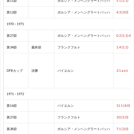
第11節
ボルシア・メンヘングラートバッハ
5:1 (1:1)
ド
1
第12節
ボルシア・メンヘングラートバッハ
4:3 (3:0)
カ
1
1970 – 1971
ッ
1
第27節
ボルシア・メンヘングラートバッハ
0:2 (1:1) dec
第34節
最終節
フランクフルト
1:4 (1:1)
プ
1
1
DFBカップ
決勝
バイエルン
2:1 a.e.t.
1
1971 – 1972
1
第16節
バイエルン
11:1 (4:0)
1
第27節
フランクフルト
3:0 (1:0)
第28節
ボルシア・メンヘングラートバッハ
7:1 (2:0)
1