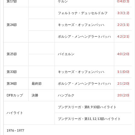
2
第17節
ケルン
0:4 (0:3)
フォルトゥナ・デュッセルドルフ
3:3 (1:2)
2
第24節
キッカーズ・オッフェンバッハ
2:2 (1:1)
2
ボルシア・メンヘングラートバッハ
4:2 (2:1)
2
第25節
バイエルン
4:0 (2:0)
オ
第33節
キッカーズ・オッフェンバッハ
1:1 (0:0)
リ
1
第34節
最終節
ボルシア・メンヘングラートバッハ
2:1 (2:0)
DFBカップ
決勝
ハンブルク
2:0 (2:0)
ン
1
ブンデスリーガ・第8, 9 10節ハイライト
ハイライト
ピ
1
ブンデスリーガ・第11, 12, 13節ハイライト
ッ
1976 – 1977
1