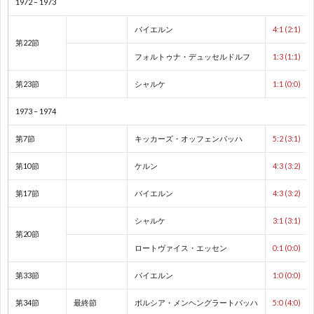
1972 – 1973
2
バイエルン
4:1 (2:1)
第22節
フォルトゥナ・デュッセルドルフ
1:3 (1:1)
第23節
シャルケ
1:1 (0:0)
プ
1973 – 1974
レ
第7節
キッカーズ・オッフェンバッハ
5:2 (3:1)
第10節
ケルン
4:3 (3:2)
杯
1
第17節
バイエルン
4:3 (3:2)
/
1
シャルケ
3:1 (3:1)
第20節
ロートヴァイス・エッセン
0:1 (0:0)
コ
1
第33節
バイエルン
1:0 (0:0)
ン
第34節
最終節
ボルシア・メンヘングラートバッハ
5:0 (4:0)