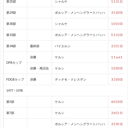
第25節
シャルケ
1:1 (1:1)
2
第29節
ボルシア・メンヘングラートバッハ
3:1 (0:0)
2
第30節
シャルケ
1:0 (1:0)
第33節
ボルシア・メンヘングラートバッハ
5:1 (1:0)
2
第34節
最終節
バイエルン
2:2 (1:2)
2
決勝
ケルン
1:1 a.e.t.
DFBカップ
決勝・再試合
ケルン
1:0 (0:0)
2
FDGBカップ
決勝
ディナモ・ドレスデン
3:2 (0:0)
2
1977 – 1978
国
第5節
ケルン
6:0 (3:0)
第7節
ケルン
2:4 (1:1)
際
1
ボルシア・メンヘングラートバッハ
2:5 (0:2)