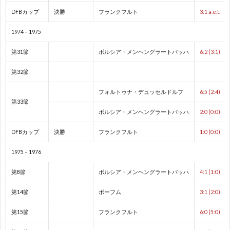
フ
1
DFBカップ
決勝
フランクフルト
3:1 a.e.t.
1974 – 1975
ェ
第31節
ボルシア・メンヘングラートバッハ
6:2 (3:1)
デ
1
第32節
杯
1
フォルトゥナ・デュッセルドルフ
6:5 (2:4)
第33節
ボルシア・メンヘングラートバッハ
2:0 (0:0)
1
DFBカップ
決勝
フランクフルト
1:0 (0:0)
2
1975 – 1976
第8節
ボルシア・メンヘングラートバッハ
4:1 (1:0)
2
第14節
ボーフム
3:1 (2:0)
2
第15節
フランクフルト
6:0 (5:0)