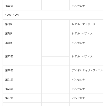
第35節
バルセロナ
ク
1
1995 – 1996
1
第5節
レアル・マドリード
第7節
レアル・ベティス
1
第9節
バルセロナ
1
第15節
レアル・ベティス
1
第18節
ディポルティボ・ラ・コルー
1
第21節
バルセロナ
1
第26節
バルセロナ
第37節
バルセロナ
2