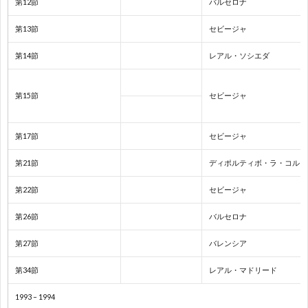
第12節
バルセロナ
2
第13節
セビージャ
第14節
レアル・ソシエダ
第15節
セビージャ
プ
レ
第17節
セビージャ
第21節
ディポルティボ・ラ・コルー
杯
1
第22節
セビージャ
/
1
第26節
バルセロナ
第27節
バレンシア
コ
1
第34節
レアル・マドリード
ン
1993 – 1994