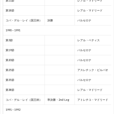
第11節
レアル・マドリード
ド
1
第18節
レアル・マドリード
カ
1
コパ・デル・レイ（国王杯）
決勝
バルセロナ
ッ
1
1990 – 1991
第3節
レアル・ベティス
プ
1
第19節
バルセロナ
1
第20節
バルセロナ
第25節
アスレチック・ビルバオ
1
第35節
バルセロナ
1
第38節
レアル・マドリード
1
コパ・デル・レイ（国王杯）
準決勝・2nd-Leg
アトレチコ・マドリード
1991 – 1992
1