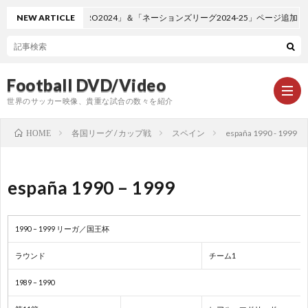
NEW ARTICLE
「EURO2024」＆「ネーションズリーグ2024-25」ページ追加しまし
Football DVD/Video
世界のサッカー映像、貴重な試合の数々を紹介
各国リーグ / カップ戦
スペイン
españa 1990 - 1999
HOME
新
españa 1990 – 1999
着
ワ
1990 – 1999 リーガ／国王杯
情
ー
1
ラウンド
チーム1
報
ル
1
1989 – 1990