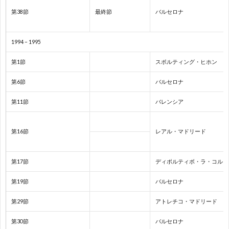
2
第38節
最終節
バルセロナ
2
1994 – 1995
2
第1節
スポルティング・ヒホン
第6節
バルセロナ
2
第11節
バレンシア
オ
第16節
レアル・マドリード
リ
1
第17節
ディポルティボ・ラ・コルー
ン
1
第19節
バルセロナ
ピ
1
第29節
アトレチコ・マドリード
ッ
第30節
バルセロナ
1