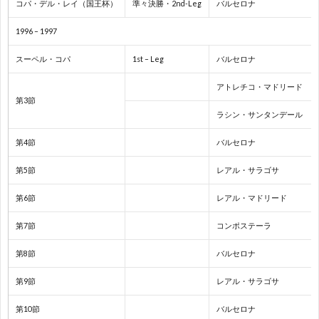
コパ・デル・レイ（国王杯）
準々決勝・2nd-Leg
バルセロナ
2
1996 – 1997
2
スーペル・コパ
1st – Leg
バルセロナ
アトレチコ・マドリード
2
第3節
ラシン・サンタンデール
2
第4節
バルセロナ
第5節
レアル・サラゴサ
2
第6節
レアル・マドリード
2
第7節
コンポステーラ
国
第8節
バルセロナ
第9節
レアル・サラゴサ
際
1
第10節
バルセロナ