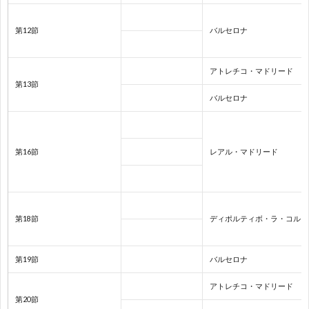
親
1
第12節
バルセロナ
善
1
アトレチコ・マドリード
試
1
第13節
バルセロナ
合
1
第16節
レアル・マドリード
1
1
第18節
ディポルティボ・ラ・コルー
2
第19節
バルセロナ
2
アトレチコ・マドリード
第20節
2