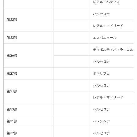
レアル・ベティス
バルセロナ
欧
第22節
レアル・マドリード
州
1
第23節
エスパニョール
選
1
ディポルティボ・ラ・コルー
第26節
バルセロナ
手
1
第27節
テネリフェ
権
1
バルセロナ
第28節
1
レアル・マドリード
第30節
バルセロナ
1
第31節
バレンシア
1
第32節
バルセロナ