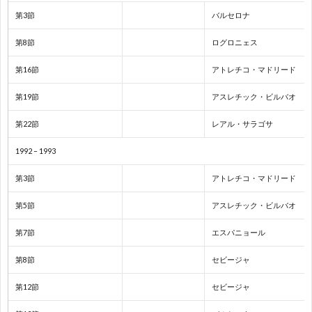
第3節
バルセロナ
1
第8節
ログロニェス
第16節
アトレチコ・マドリード
1
第19節
アスレチック・ビルバオ
2
第22節
レアル・サラゴサ
2
1992 – 1993
第3節
アトレチコ・マドリード
2
第5節
アスレチック・ビルバオ
2
第7節
エスパニョール
2
第8節
セビージャ
第12節
セビージャ
2