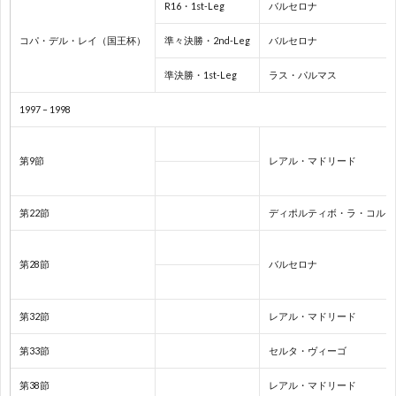
R16・1st-Leg
バルセロナ
ネ
コパ・デル・レイ（国王杯）
準々決勝・2nd-Leg
バルセロナ
E
準決勝・1st-Leg
ラス・パルマス
ネ
1997 – 1998
ネ
第9節
レアル・マドリード
E
第22節
ディポルティボ・ラ・コルー
U
第28節
バルセロナ
南
第32節
レアル・マドリード
米
1
第33節
セルタ・ヴィーゴ
第38節
レアル・マドリード
選