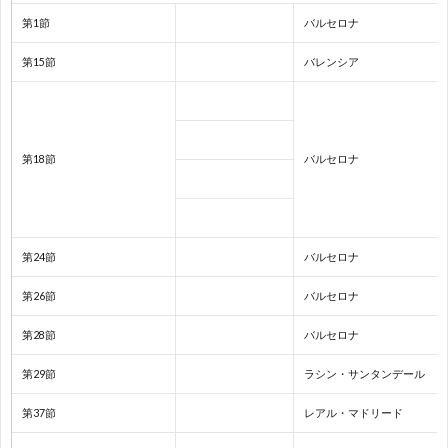
フ
1
第1節
バルセロナ
第15節
バレンシア
ェ
デ
1
第18節
バルセロナ
杯
1
1
第24節
バルセロナ
2
第26節
バルセロナ
第28節
バルセロナ
2
第29節
ラシン・サンタンデール
2
第37節
レアル・マドリード