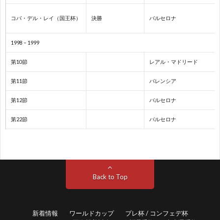
1
コパ・デル・レイ（国王杯）
決勝
バルセロナ
手
1
1998 – 1999
権
1
第10節
レアル・マドリード
1
第11節
バレンシア
第12節
バルセロナ
1
第22節
バルセロナ
1
1
Back to Top
1
1
新着情報
ワールドカップ
プレ杯 / コンフェデ杯