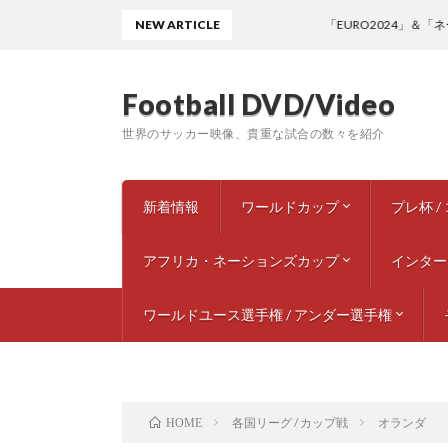
NEW ARTICLE
「EURO2024」＆「ネー
Football DVD/Video
世界のサッカー映像、貴重な試合の数々を紹介
新着情報
ワールドカップ
プレ杯 
アフリカ・ネーションズカップ
1950 ブラジル
1954 スイス
1958 スウェーデン
1962 チリ
1966 イングランド
1970 メキシコ
1974 西ドイツ
1978 アルゼンチン
1982 スペイン
1986 メキシコ
1990 イタリア
1994 アメリカ
1998 フランス
2002 韓国 / 日本
2006 ドイツ
2010 南アフリカ
2014 ブラジル
2018 ロシア
2022 カタール
2026 北中米大会
ドキュメンタリー / スペシャル
1972
1980 
1985 
1985 
1992
1993 
1995
1997 
1997
1999
2001
2003
2005 
2009
2013
2017 
2022 
インター
1988 モロッコ
2010 アンゴラ
ワールドユース選手権 / アンダー選手権
1960 – 1
1970 – 1
1980 – 1
1990 – 1
2000 – 2
2010 – 2
2020 – 2
ワールドユース選手権 U-20
U-23 欧州選手権
U-21 欧州選手権
U-18 欧州選手権
U-18 カンヌ国際トーナメント
各国リーグ / カップ戦
オランダ
HOME