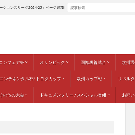
ションズリーグ2024-25」ページ追加しました。
/ コンフェデ杯
オリンピック
国際親善試合
欧州選
番組
 インディペンデンスカップ
ムンディアリート
アステカ2000トーナメント
インターコンチネンタル・カップ (☾)
 キング・ファハド・カップ
インターコンチネンタル・カップ (☾)
 キング・ファハド・カップ
(1988) トゥルノワ・ド・フランス
 コンフェデレーションズカップ / サウジアラビア
 コンフェデレーションズカップ / メキシコ
 コンフェデレーションズカップ / 韓国・日本
 コンフェデレーションズカップ / フランス
コンフェデレーションズカップ / ドイツ
 コンフェデレーションズカップ / 南アフリカ
 コンフェデレーションズカップ / ブラジル
コンフェデレーションズカップ / ロシア
インターコンチネンタル・カップ (☾)
コンチネンタル杯/ トヨタカップ
1928 アムステルダム
1960 ローマ
1964 東京
1968 メキシコシティー
1972 ミュンヘン
1976 モントリオール
1980 モスクワ
1984 ロサンゼルス
1988 ソウル
1992 バルセロナ
1996 アトランタ
2000 シドニー
2004 アテネ
2008 北京
2012 ロンドン
2016 リオデジャネイロ
2020 東京
2024 パリ
欧州カップ戦
1930 – 1939
1940 – 1949
1950 – 1959
1960 – 1969
1970 – 1979
1980 – 1989
1990 – 1999
2000 – 2009
2010 – 2019
2020 – 2029
リベルタ
1960
1964
1968
1972
197
1980
1984
1988
1992
1996
2000
2004
2008
2012
2016
ネーショ
EURO
ネーショ
ネーショ
EURO
UEFA
969
979
989
999
009
019
029
その他の大会
ドキュメンタリー / スペシャル番組
チャンピオンズカップ / チャ
カップウィナーズカップ
UEFAカップ / ヨーロッパリー
スーパーカップ
1960 – 1
1970 – 1
1980 – 1
1990 – 1
2000 – 2
2010 – 2
2020 – 2
お問い
CONCACAFゴールドカップ
ギネス・インターナショナル・チャンピオンズカップ
アフロアジアクラブ選手権
プレーヤー特集
ナショナルチーム / 代表特集
各国リーグ年鑑 / クラブチーム特集
テレビ放送 / ドキュメンタリー 番組
オフィシャルDVD / BOXセット