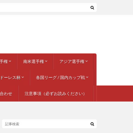
手権
南米選手権
アジア選手権
ドーレス杯
 フランス
 スペイン
 イタリア
 ベルギー
6 ユーゴスラビア
 イタリア
 フランス
 西ドイツ
 スウェーデン
 イングランド
 ベルギー / オランダ
 ポルトガル
 スイス / オーストリア
 ポーランド / ウクライナ
 フランス
ンズリーグ 2018-19
2020 11都市開催
ンズリーグ 2020-21
ンズリーグ 2022-23
2024 ドイツ
ネーションズリーグ 2024-25
1957 ペルー
1959 アルゼンチン
1975 第30回
1979 第31回
1983 第32回
1987 アルゼンチン
1989 ブラジル
1991 チリ
1993 エクアドル
1995 ウルグアイ
1997 ボリビア
1999 パラグアイ
2001 コロンビア
2004 ペルー
2007 ベネズエラ
2011 アルゼンチン
2015 チリ
2016 センテナリオ / アメリカ
2019 ブラジル
2021 ブラジル
2024 アメリカ
各国リーグ / 国内カップ戦
AFCアジア・カップ
アジア競技大会 (サッカー競技)
ダイナスティ・カップ
東アジア選手権 / EAFF
AFC U-23選手権
AFC U-19選手権
ンピオンズリーグ
グ
969
979
989
999
009
019
029
合わせ
注意事項（必ずお読みください）
イタリア
イングランド
オランダ
スコットランド
スペイン
ドイツ
フランス
アルゼンチン
ブラジル
北米 / アメリカ
日本、その他の国