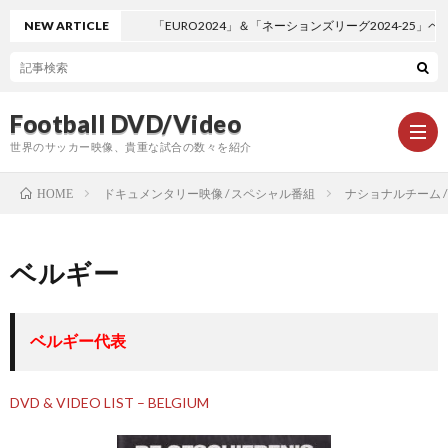
NEW ARTICLE
「EURO2024」＆「ネーションズリーグ2024-25」ペ
Football DVD/Video
世界のサッカー映像、貴重な試合の数々を紹介
ドキュメンタリー映像 / スペシャル番組
ナショナルチーム /
HOME
新
ベルギー
着
ワ
ベルギー代表
情
ー
1
DVD & VIDEO LIST – BELGIUM
報
ル
1