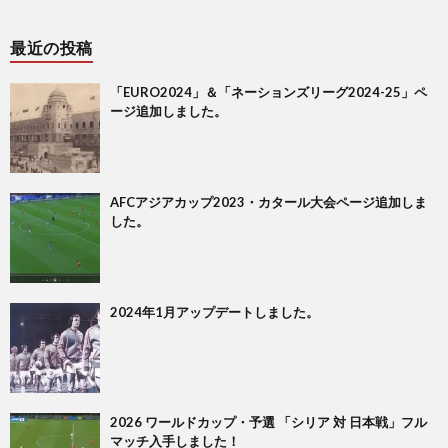
最近の投稿
1
「EURO2024」＆「ネーションズリーグ2024-25」ペ
1
ージ追加しました。
2
AFCアジアカップ2023・カタール大会ページ追加しま
2
した。
2
2024年1月アップデートしました。
2
2
2026 ワールドカップ・予選 「シリア 対 日本戦」フル
2
マッチ入手しました！