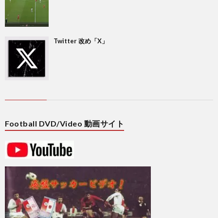
2
Twitter 改め「X」
プ
レ
杯
1
Football DVD/Video 動画サイト
/
1
コ
1
ン