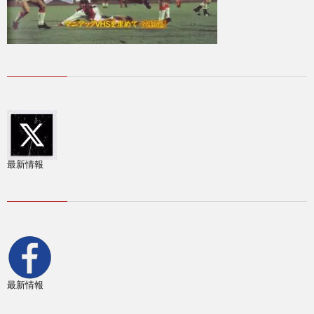
フ
1
ェ
デ
1
杯
1
1
最新情報
2
2
2
最新情報