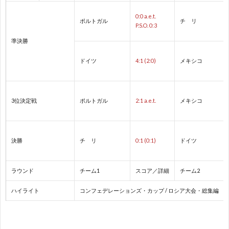
0:0 a.e.t.
ポルトガル
チ リ
1
P.S.O. 0:3
準決勝
1
ドイツ
4:1 (2:0)
メキシコ
2
3位決定戦
ポルトガル
2:1 a.e.t.
メキシコ
2
2
決勝
チ リ
0:1 (0:1)
ドイツ
2
ラウンド
チーム1
スコア／詳細
チーム2
2
ハイライト
コンフェデレーションズ・カップ / ロシア大会・総集編
2