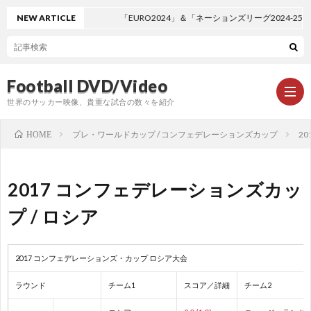
NEW ARTICLE
「EURO2024」＆「ネーションズリーグ2024-2
Football DVD/Video
世界のサッカー映像、貴重な試合の数々を紹介
プレ・ワールドカップ / コンフェデレーションズカップ
2
HOME
新
2017 コンフェデレーションズカッ
着
ワ
プ / ロシア
情
ー
1
2017 コンフェデレーションズ・カップ ロシア大会
報
ル
1
ラウンド
チーム1
スコア／詳細
チーム2