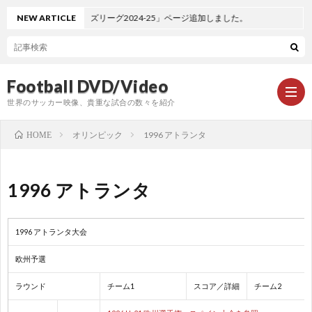
O2024」＆「ネーションズリーグ2024-25」ページ追加しました。
NEW ARTICLE
Football DVD/Video
世界のサッカー映像、貴重な試合の数々を紹介
オリンピック
1996 アトランタ
HOME
新
1996 アトランタ
着
ワ
1996 アトランタ大会
情
ー
1
欧州予選
報
ル
1
ラウンド
チーム1
スコア／詳細
チーム2