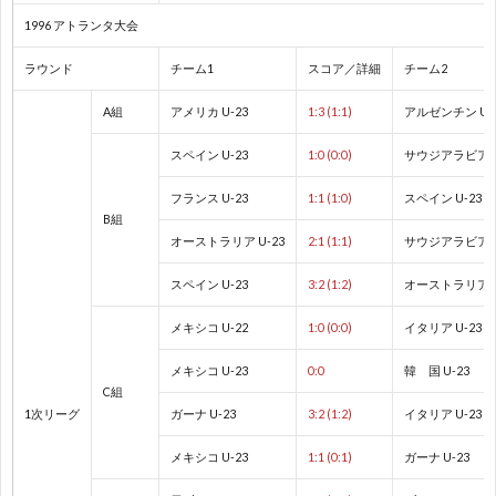
フ
1
1996 アトランタ大会
ラウンド
チーム1
スコア／詳細
チーム2
ェ
A組
アメリカ U-23
1:3 (1:1)
アルゼンチン U-
デ
1
スペイン U-23
1:0 (0:0)
サウジアラビア U
杯
1
フランス U-23
1:1 (1:0)
スペイン U-23
B組
オーストラリア U-23
2:1 (1:1)
サウジアラビア U
1
スペイン U-23
3:2 (1:2)
オーストラリア U
2
メキシコ U-22
1:0 (0:0)
イタリア U-23
メキシコ U-23
0:0
韓 国 U-23
2
C組
1次リーグ
ガーナ U-23
3:2 (1:2)
イタリア U-23
2
メキシコ U-23
1:1 (0:1)
ガーナ U-23