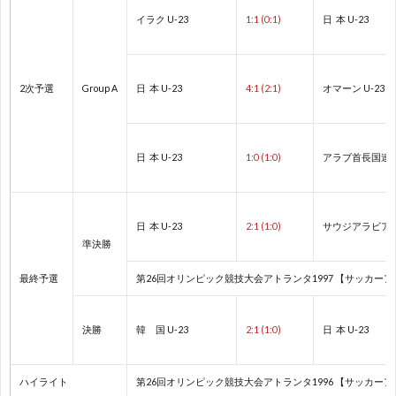
イラク U-23
1:1 (0:1)
日 本 U-23
2
2次予選
Group A
日 本 U-23
4:1 (2:1)
オマーン U-23
プ
日 本 U-23
1:0 (1:0)
アラブ首長国連邦 
レ
杯
1
日 本 U-23
2:1 (1:0)
サウジアラビア U
準決勝
/
1
最終予選
第26回オリンピック競技大会アトランタ1997 【サッカーア
コ
1
決勝
韓 国 U-23
2:1 (1:0)
日 本 U-23
ン
ハイライト
第26回オリンピック競技大会アトランタ1996 【サッカーアジア地区予