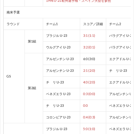
1996 U-21 欧州選手権・スペイン大会を参照
ド
1
南米予選
カ
1
ラウンド
チーム1
スコア／詳細
チーム2
ッ
1
ブラジル U-23
3:1 (1:1)
パラグアイ U-23
第1組
ウルグアイ U-23
3:2 (0:1)
パラグアイ U-23
プ
1
アルゼンチン U-23
6:0 (3:0)
エクアドル U-23
1
アルゼンチン U-23
2:1 (2:0)
チ リ U-23
GS
チ リ U-23
4:0 (2:0)
エクアドル U-23
1
第2組
ベネズエラ U-23
0:3 (0:0)
アルゼンチン U-
1
チ リ U-23
0:0
ベネズエラ U-23
1
コロンビア U-23
0:4 (0:3)
アルゼンチン U-
ブラジル U-23
5:0 (1:0)
ベネズエラ U-23
1