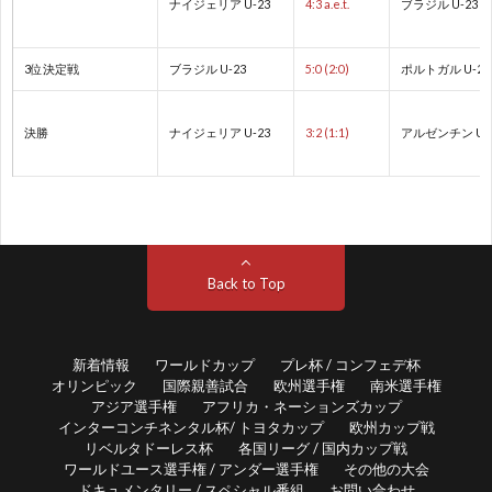
ナイジェリア U-23
4:3 a.e.t.
ブラジル U-23
ク
1
3位決定戦
ブラジル U-23
5:0 (2:0)
ポルトガル U-23
1
決勝
ナイジェリア U-23
3:2 (1:1)
アルゼンチン U-
1
1
1
Back to Top
1
新着情報
ワールドカップ
プレ杯 / コンフェデ杯
オリンピック
国際親善試合
欧州選手権
南米選手権
1
アジア選手権
アフリカ・ネーションズカップ
インターコンチネンタル杯/ トヨタカップ
欧州カップ戦
リベルタドーレス杯
各国リーグ / 国内カップ戦
2
ワールドユース選手権 / アンダー選手権
その他の大会
ドキュメンタリー / スペシャル番組
お問い合わせ