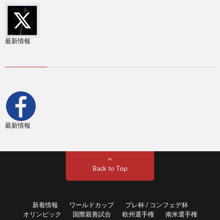
フ
1
ェ
最新情報
デ
1
杯
1
1
最新情報
2
2
Back to Top
2
新着情報
ワールドカップ
プレ杯 / コンフェデ杯
オリンピック
国際親善試合
欧州選手権
南米選手権