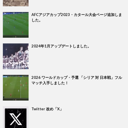
1
AFCアジアカップ2023・カタール大会ページ追加しま
した。
1
2
2024年1月アップデートしました。
2
2
2026 ワールドカップ・予選 「シリア 対 日本戦」フル
マッチ入手しました！
2
2
Twitter 改め「X」
2