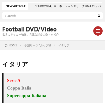
NEW ARTICLE
「EURO2024」＆「ネーションズリーグ2024-25」ペー
Football DVD/Video
世界のサッカー映像、貴重な試合の数々を紹介
各国リーグ / カップ戦
イタリア
HOME
新
イタリア
着
ワ
Serie A
情
ー
1
Coppa Italia
報
ル
1
Supercoppa Italiana