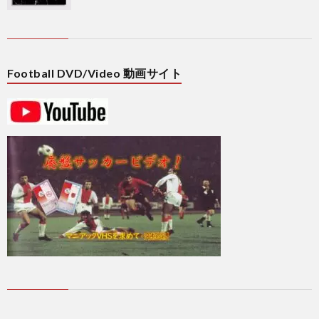
2
Football DVD/Video 動画サイト
プ
レ
杯
1
/
1
コ
1
ン