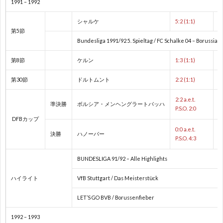
1991 – 1992
シャルケ
5:2 (1:1)
1
第5節
Bundesliga 1991/92 5. Spieltag / FC Schalke 04 – Borussia
1
第8節
ケルン
1:3 (1:1)
2
第30節
ドルトムント
2:2 (1:1)
2:2 a.e.t.
準決勝
ボルシア・メンヘングラートバッハ
2
P.S.O. 2:0
DFBカップ
0:0 a.e.t.
2
決勝
ハノーバー
P.S.O. 4:3
2
BUNDESLIGA 91/92 – Alle Highlights
ハイライト
VfB Stuttgart / Das Meisterstück
2
LET’S GO BVB / Borussenfieber
2
1992 – 1993