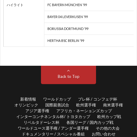
ハイライト
FC BAYERN MÜNCHEN ’99
2
BAYER 04 LEVERKUSEN ’99
2
BORUSSIA DORTMUND ’99
2
HERTHA BSC BERLIN ’99
ア
ジ
Back to Top
ア
新着情報
ワールドカップ
プレ杯 / コンフェデ杯
オリンピック
国際親善試合
欧州選手権
南米選手権
選
アジア選手権
アフリカ・ネーションズカップ
インターコンチネンタル杯/ トヨタカップ
欧州カップ戦
リベルタドーレス杯
各国リーグ / 国内カップ戦
手
東
ワールドユース選手権 / アンダー選手権
その他の大会
ドキュメンタリー / スペシャル番組
お問い合わせ