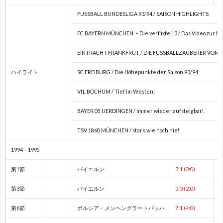
2
FUSSBALL BUNDESLIGA 93/94 / SAISON HIGHLIGHTS
2
FC BAYERN MÜNCHEN – Die verflixte 13 / Das Video zur Me
EINTRACHT FRANKFRUT / DIE FUSSBALLZAUBERER VOM 
2
ハイライト
SC FREIBURG / Die Höhepunkte der Saison 93/94
2
VfL BOCHUM / Tief im Westen!
オ
BAYER 05 UERDINGEN / Immer wieder aufsteigbar!
TSV 1860 MÜNCHEN / stark wie noch nie!
リ
1
1994 – 1995
ン
1
第1節
バイエルン
3:1 (0:0)
ピ
第3節
バイエルン
3:0 (2:0)
1
第6節
ボルシア・メンヘングラートバッハ
7:1 (4:0)
ッ
1