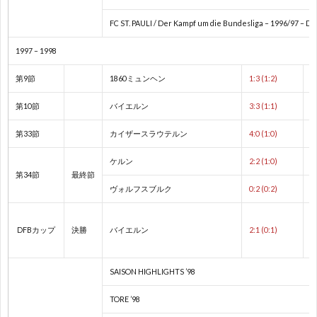
1
FC ST. PAULI / Der Kampf um die Bundesliga – 1996/97 – D
手
1
1997 – 1998
権
1
第9節
1860ミュンヘン
1:3 (1:2)
第10節
バイエルン
3:3 (1:1)
1
第33節
カイザースラウテルン
4:0 (1:0)
1
ケルン
2:2 (1:0)
第34節
最終節
ヴォルフスブルク
0:2 (0:2)
1
1
DFBカップ
決勝
バイエルン
2:1 (0:1)
1
SAISON HIGHLIGHTS ’98
TORE ’98
1