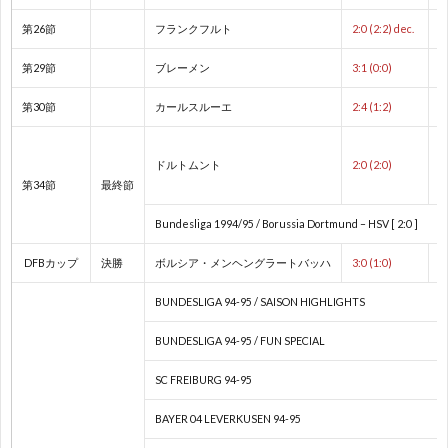
2
第26節
フランクフルト
2:0 (2:2) dec.
第29節
ブレーメン
3:1 (0:0)
2
第30節
カールスルーエ
2:4 (1:2)
2
ドルトムント
2:0 (2:0)
第34節
最終節
2
Bundesliga 1994/95 / Borussia Dortmund – HSV [ 2:0 ]
2
DFBカップ
決勝
ボルシア・メンヘングラートバッハ
3:0 (1:0)
2
BUNDESLIGA 94-95 / SAISON HIGHLIGHTS
BUNDESLIGA 94-95 / FUN SPECIAL
国
SC FREIBURG 94-95
際
1
BAYER 04 LEVERKUSEN 94-95