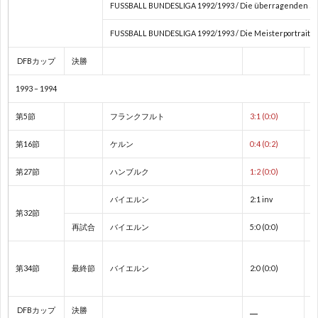
FUSSBALL BUNDESLIGA 1992/1993 / Die überragenden Spie
フ
1
FUSSBALL BUNDESLIGA 1992/1993 / Die Meisterportrait
ェ
DFBカップ
決勝
デ
1
1993 – 1994
第5節
フランクフルト
3:1 (0:0)
杯
1
第16節
ケルン
0:4 (0:2)
1
第27節
ハンブルク
1:2 (0:0)
バイエルン
2:1 inv
2
第32節
再試合
バイエルン
5:0 (0:0)
2
第34節
最終節
バイエルン
2:0 (0:0)
2
DFBカップ
決勝