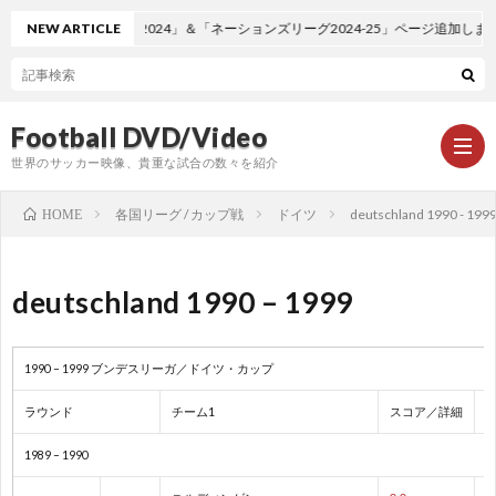
NEW ARTICLE
「EURO2024」＆「ネーションズリーグ2024-25」ページ追加しました
Football DVD/Video
世界のサッカー映像、貴重な試合の数々を紹介
各国リーグ / カップ戦
ドイツ
deutschland 1990 - 199
HOME
新
deutschland 1990 – 1999
着
ワ
1990 – 1999 ブンデスリーガ／ドイツ・カップ
情
ー
1
ラウンド
チーム1
スコア／詳細
報
ル
1
1989 – 1990