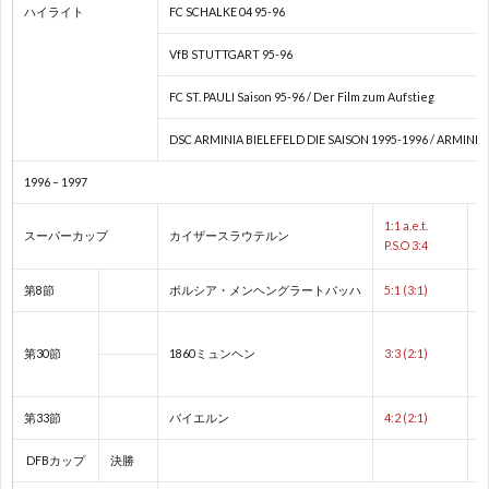
ハイライト
FC SCHALKE 04 95-96
1
VfB STUTTGART 95-96
1
FC ST. PAULI Saison 95-96 / Der Film zum Aufstieg
DSC ARMINIA BIELEFELD DIE SAISON 1995-1996 / ARMINIA
1
1996 – 1997
2
1:1 a.e.t.
スーパーカップ
カイザースラウテルン
P.S.O 3:4
2
第8節
ボルシア・メンヘングラートバッハ
5:1 (3:1)
2
第30節
1860ミュンヘン
3:3 (2:1)
2
第33節
バイエルン
4:2 (2:1)
2
DFBカップ
決勝