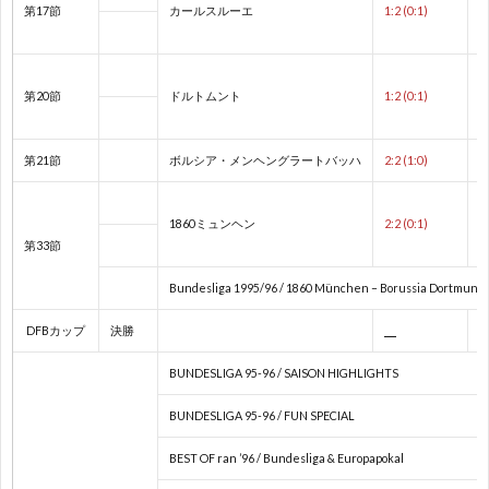
第17節
カールスルーエ
1:2 (0:1)
欧
第20節
ドルトムント
1:2 (0:1)
州
1
第21節
ボルシア・メンヘングラートバッハ
2:2 (1:0)
選
1
1860ミュンヘン
2:2 (0:1)
手
1
第33節
権
1
Bundesliga 1995/96 / 1860 München – Borussia Dortmund [ 
DFBカップ
決勝
1
BUNDESLIGA 95-96 / SAISON HIGHLIGHTS
1
BUNDESLIGA 95-96 / FUN SPECIAL
BEST OF ran ’96 / Bundesliga & Europapokal
1