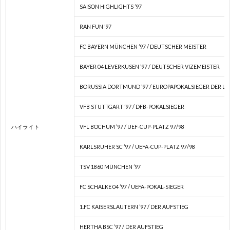
SAISON HIGHLIGHTS ’97
ネ
RAN FUN ’97
E
FC BAYERN MÜNCHEN ’97 / DEUTSCHER MEISTER
ネ
BAYER 04 LEVERKUSEN ’97 / DEUTSCHER VIZEMEISTER
BORUSSIA DORTMUND ’97 / EUROPAPOKALSIEGER DER L
ネ
VFB STUTTGART ’97 / DFB-POKALSIEGER
E
ハイライト
VFL BOCHUM ’97 / UEF-CUP-PLATZ 97/98
U
KARLSRUHER SC ’97 / UEFA-CUP-PLATZ 97/98
TSV 1860 MÜNCHEN ’97
南
FC SCHALKE 04 ’97 / UEFA-POKAL-SIEGER
米
1
1.FC KAISERSLAUTERN ’97 / DER AUFSTIEG
HERTHA BSC ’97 / DER AUFSTIEG
選