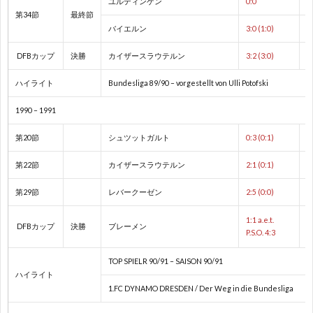
ユルディンゲン
0:0
ド
1
第34節
最終節
バイエルン
3:0 (1:0)
カ
1
DFBカップ
決勝
カイザースラウテルン
3:2 (3:0)
ッ
1
ハイライト
Bundesliga 89/90 – vorgestellt von Ulli Potofski
1990 – 1991
プ
1
第20節
シュツットガルト
0:3 (0:1)
1
第22節
カイザースラウテルン
2:1 (0:1)
第29節
レバークーゼン
2:5 (0:0)
1
1:1 a.e.t.
DFBカップ
決勝
ブレーメン
P.S.O. 4:3
1
TOP SPIELR 90/91 – SAISON 90/91
1
ハイライト
1.FC DYNAMO DRESDEN / Der Weg in die Bundesliga
1