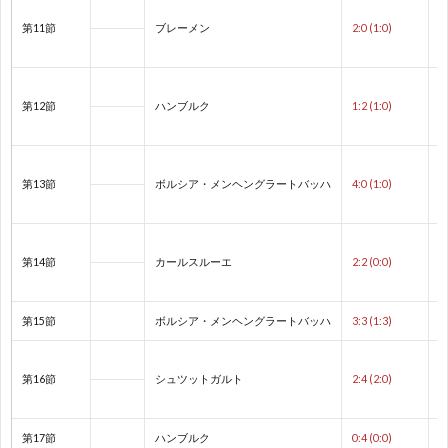
第11節
ブレーメン
2:0 (1:0)
ク
1
1
第12節
ハンブルク
1:2 (1:0)
1
第13節
ボルシア・メンヘングラートバッハ
4:0 (1:0)
1
1
第14節
カールスルーエ
2:2 (0:0)
1
第15節
ボルシア・メンヘングラートバッハ
3:3 (1:3)
1
第16節
シュツットガルト
2:4 (2:0)
2
第17節
ハンブルク
0:4 (0:0)