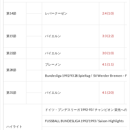
2
第14節
レバークーゼン
2:4 (1:0)
第15節
バイエルン
3:3 (2:2)
プ
第22節
バイエルン
3:0 (1:0)
レ
ブレーメン
4:1 (1:1)
第28節
杯
1
Bundesliga 1992/93 28.Spieltag / SV Werder Bremen – F
/
1
第31節
バイエルン
4:1 (2:0)
コ
1
ドイツ・ブンデスリーガ 1992-93 / チャンピオン 栄光への
ン
FUSSBALL BUNDESLIGA 1992/1993 / Saison-Highlights
ハイライト