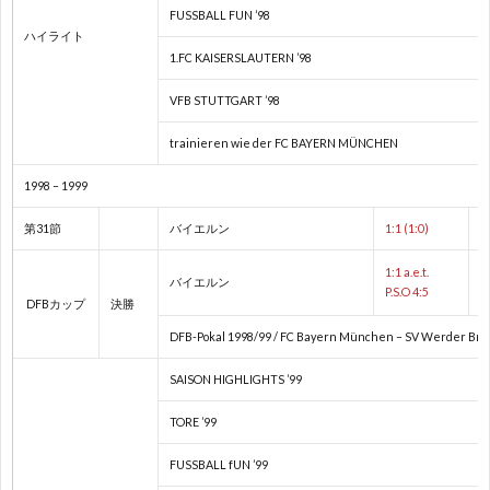
FUSSBALL FUN ’98
ハイライト
1
1.FC KAISERSLAUTERN ’98
VFB STUTTGART ’98
1
trainieren wie der FC BAYERN MÜNCHEN
2
1998 – 1999
2
第31節
バイエルン
1:1 (1:0)
1:1 a.e.t.
2
バイエルン
P.S.O 4:5
DFBカップ
決勝
DFB-Pokal 1998/99 / FC Bayern München – SV Werder Breme
2
SAISON HIGHLIGHTS ’99
2
TORE ’99
2
FUSSBALL fUN ’99