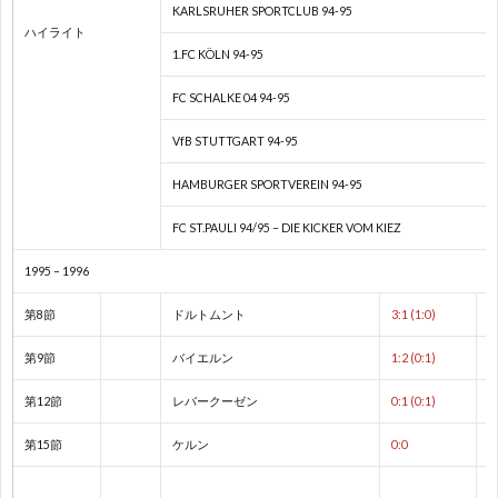
親
1
KARLSRUHER SPORTCLUB 94-95
ハイライト
1.FC KÖLN 94-95
善
1
FC SCHALKE 04 94-95
試
1
VfB STUTTGART 94-95
HAMBURGER SPORTVEREIN 94-95
合
1
FC ST.PAULI 94/95 – DIE KICKER VOM KIEZ
1
1995 – 1996
1
第8節
ドルトムント
3:1 (1:0)
第9節
バイエルン
1:2 (0:1)
2
第12節
レバークーゼン
0:1 (0:1)
2
第15節
ケルン
0:0
2