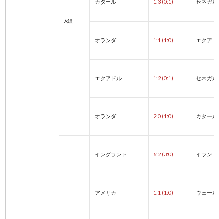
カタール
1:3 (0:1)
セネガル
A組
欧
オランダ
1:1 (1:0)
エクアド
州
1
選
1
エクアドル
1:2 (0:1)
セネガル
手
1
オランダ
2:0 (1:0)
カタール
権
1
イングランド
6:2 (3:0)
イラン
1
1
アメリカ
1:1 (1:0)
ウェール
1