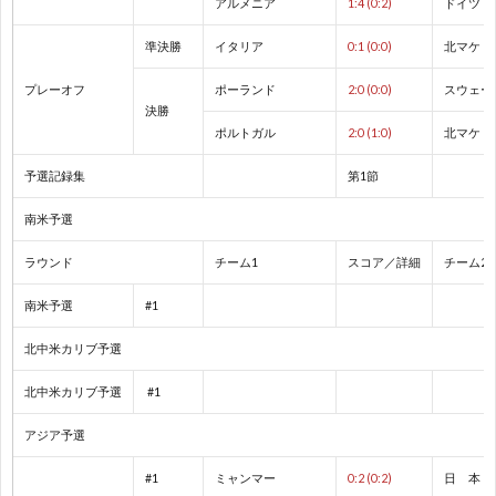
アルメニア
1:4 (0:2)
ドイツ
2
準決勝
イタリア
0:1 (0:0)
北マケド
プレーオフ
ポーランド
2:0 (0:0)
スウェー
決勝
ポルトガル
2:0 (1:0)
北マケド
プ
予選記録集
第1節
レ
南米予選
ラウンド
チーム1
スコア／詳細
チーム2
杯
1
南米予選
#1
/
1
北中米カリブ予選
北中米カリブ予選
#1
コ
1
アジア予選
ン
#1
ミャンマー
0:2 (0:2)
日 本