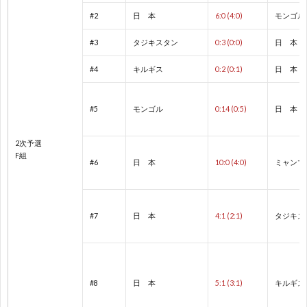
フ
1
#2
日 本
6:0 (4:0)
モンゴル
#3
タジキスタン
0:3 (0:0)
日 本
ェ
#4
キルギス
0:2 (0:1)
日 本
デ
1
#5
モンゴル
0:14 (0:5)
日 本
杯
1
2次予選
F組
1
#6
日 本
10:0 (4:0)
ミャンマ
2
#7
日 本
4:1 (2:1)
タジキス
2
2
#8
日 本
5:1 (3:1)
キルギス