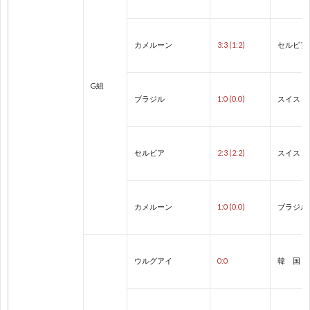
2
カメルーン
3:3 (1:2)
セルビア
2
G組
2
ブラジル
1:0 (0:0)
スイス
ア
セルビア
2:3 (2:2)
スイス
ジ
ア
カメルーン
1:0 (0:0)
ブラジル
選
ウルグアイ
0:0
韓 国
手
東