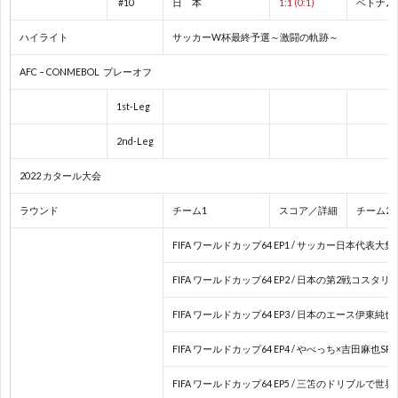
#10
日 本
1:1 (0:1)
ベトナム
ク
1
ハイライト
サッカーW杯最終予選～激闘の軌跡～
AFC – CONMEBOL プレーオフ
1
1st-Leg
1
2nd-Leg
2022 カタール大会
1
ラウンド
チーム1
スコア／詳細
チーム2
1
FIFA ワールドカップ64 EP1 / サッカー日本代表大集
1
FIFA ワールドカップ64 EP2 / 日本の第2戦コスタリ
FIFA ワールドカップ64 EP3 / 日本のエース伊東
1
FIFA ワールドカップ64 EP4 / やべっち×吉田麻也SP
2
FIFA ワールドカップ64 EP5 / 三笘のドリブルで世