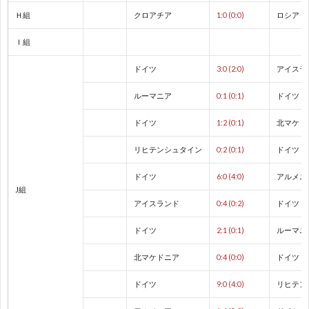
Ｈ組
クロアチア
1:0 (0:0)
ロシア
1
Ｉ組
ドイツ
3:0 (2:0)
アイスラ
1
ルーマニア
0:1 (0:1)
ドイツ
2
ドイツ
1:2 (0:1)
北マケド
2
リヒテンシュタイン
0:2 (0:1)
ドイツ
ドイツ
6:0 (4:0)
アルメニ
2
J組
アイスランド
0:4 (0:2)
ドイツ
2
ドイツ
2:1 (0:1)
ルーマニ
2
北マケドニア
0:4 (0:0)
ドイツ
ドイツ
9:0 (4:0)
リヒテン
2