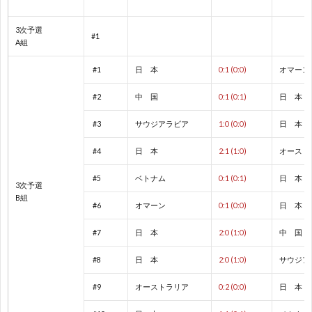
2
3次予選
#1
2
A組
#1
日 本
0:1 (0:0)
オマーン
2
#2
中 国
0:1 (0:1)
日 本
2
#3
サウジアラビア
1:0 (0:0)
日 本
オ
#4
日 本
2:1 (1:0)
オースト
#5
ベトナム
0:1 (0:1)
日 本
3次予選
リ
1
B組
#6
オマーン
0:1 (0:0)
日 本
ン
1
#7
日 本
2:0 (1:0)
中 国
#8
日 本
2:0 (1:0)
サウジア
ピ
1
#9
オーストラリア
0:2 (0:0)
日 本
ッ
1