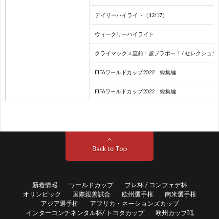
デイリーハイライト（12/17）
ユ
U
ウィークリーハイライト
ー
クライマックス直前！超ブラボー！ / セレクション
FIFAワールドカップ2022 総集編
ス
そ
FIFAワールドカップ2022 総集編
選
の
C
手
他
Back to Top
権
の
/
大
ド
新着情報
ワールドカップ
プレ杯 / コンフェデ杯
オリンピック
国際親善試合
欧州選手権
南米選手権
アジア選手権
アフリカ・ネーションズカップ
ア
会
キ
インターコンチネンタル杯/ トヨタカップ
欧州カップ戦