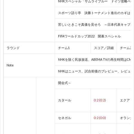
NHKスペシャル「サムライブルー ドイツ攻略ベス
親
1
スポーツ語り亭 決勝トーナメント進出のカギは / W
善
1
苦しいときこそ真価を見せろ ～日本代表キャプテ
試
1
FIFAワールドカップ2022 開幕スペシャル
ラウンド
チーム1
スコア／詳細
チーム2
合
1
NHKを除く民放放送、ABEMA TVの再生時間は
Note
1
NHKはニュース、試合前後のプレビュー、レビュ
開会式～
1
2
カタール
0:2 (0:2)
エクアド
2
セネガル
0:2 (0:0)
オランダ
2