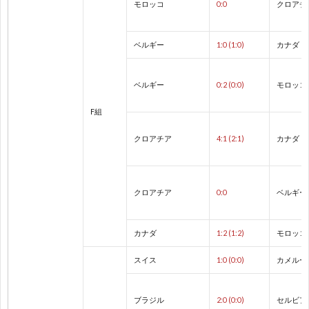
モロッコ
0:0
クロアチ
1
ベルギー
1:0 (1:0)
カナダ
1
ベルギー
0:2 (0:0)
モロッコ
2
F組
2
クロアチア
4:1 (2:1)
カナダ
2
クロアチア
0:0
ベルギー
2
カナダ
1:2 (1:2)
モロッコ
2
スイス
1:0 (0:0)
カメルー
2
ブラジル
2:0 (0:0)
セルビア