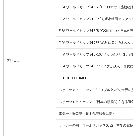
FIFA ワールドカップ64 EP6 / C・ロナウド感動秘
2
FIFA ワールドカップ64 EP7 / 厳選名場面セレクショ
2
FIFA ワールドカップ64 EP8 / GKは面白い!日本
2
FIFA ワールドカップ64 EP9 / 絶対に負けられな
FIFA ワールドカップ64 EP10 / メッシ&クリロナ
2
プレビュー
FIFA ワールドカップ64 EP11 / ノブが鉄人・長
2
TOP OF FOOTBALL
2
スポーツｘヒューマン ”ドリブル突破”で世界の
スポーツｘヒューマン ”日本の頭脳”さらなる進
国
森保一ｘ野口聡 日本代表監督に聞く
際
1
サッカーの園 ワールドカップ2022 世界の究極