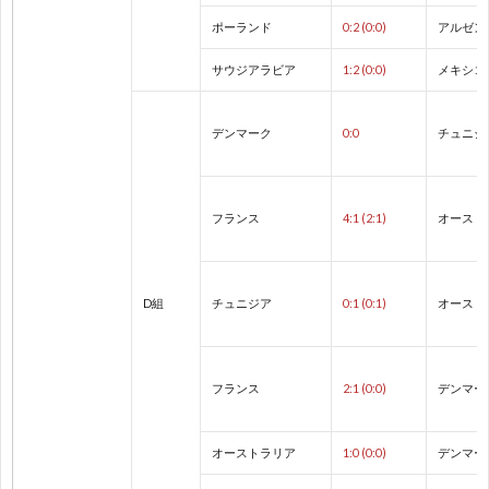
ネ
ポーランド
0:2 (0:0)
アルゼン
サウジアラビア
1:2 (0:0)
メキシコ
E
デンマーク
0:0
チュニジ
ネ
ネ
フランス
4:1 (2:1)
オースト
E
D組
チュニジア
0:1 (0:1)
オースト
U
南
フランス
2:1 (0:0)
デンマー
米
1
オーストラリア
1:0 (0:0)
デンマー
選