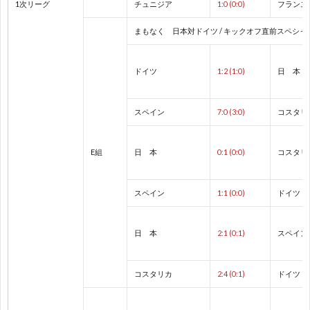
1
1次リーグ
チュニジア
1:0 (0:0)
フランス
まもなく 日本対ドイツ / キックオフ直前スペシャ
手
1
ドイツ
1:2 (1:0)
日 本
権
1
スペイン
7:0 (3:0)
コスタリ
1
1
E組
日 本
0:1 (0:0)
コスタリ
1
スペイン
1:1 (0:0)
ドイツ
1
日 本
2:1 (0:1)
スペイン
1
コスタリカ
2:4 (0:1)
ドイツ
1