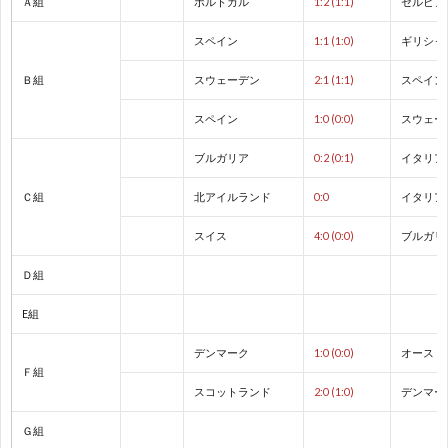
Ａ組
ポルトガル
1:2 (1:1)
セルビア
ド
1
スペイン
1:1 (1:0)
ギリシャ
カ
1
Ｂ組
スウェーデン
2:1 (1:1)
スペイン
ッ
1
スペイン
1:0 (0:0)
スウェー
ブルガリア
0:2 (0:1)
イタリア
プ
1
Ｃ組
北アイルランド
0:0
イタリア
1
スイス
4:0 (0:0)
ブルガリ
Ｄ組
1
E組
1
デンマーク
1:0 (0:0)
オースト
Ｆ組
1
スコットランド
2:0 (1:0)
デンマー
Ｇ組
1