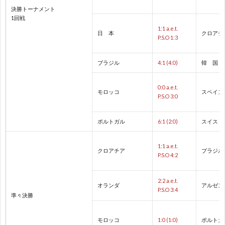
決勝トーナメント
1回戦
ョ
コ
1
1:1 a.e.t.
日 本
クロアチ
P.S.O 1:3
ン
ン
2
ブラジル
4:1 (4:0)
韓 国
ズ
チ
2
0:0 a.e.t.
モロッコ
スペイン
P.S.O 3:0
カ
ネ
2
ポルトガル
6:1 (2:0)
スイス
ッ
ン
欧
1:1 a.e.t.
クロアチア
ブラジル
P.S.O 4:2
プ
タ
州
2:2 a.e.t.
オランダ
アルゼン
ル
カ
P.S.O 3:4
準々決勝
杯/
ッ
U
モロッコ
1:0 (1:0)
ポルトガ