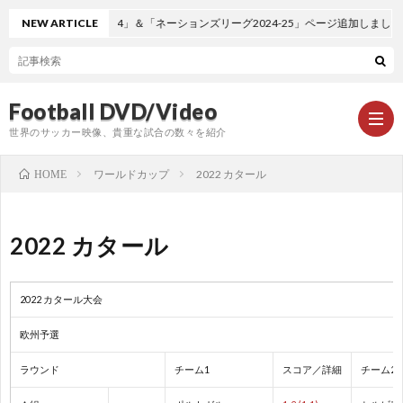
NEW ARTICLE
「EURO2024」＆「ネーションズリーグ2024-25」ページ追加しました。
Football DVD/Video
世界のサッカー映像、貴重な試合の数々を紹介
ワールドカップ
2022 カタール
HOME
新
2022 カタール
着
ワ
2022 カタール大会
情
ー
1
欧州予選
報
ル
1
ラウンド
チーム1
スコア／詳細
チーム2