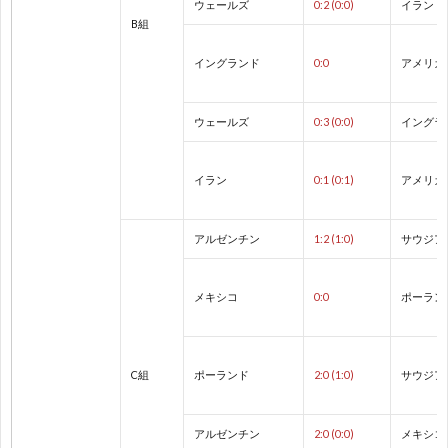
ウェールズ
0:2 (0:0)
イラン
B組
1
イングランド
0:0
アメリカ
1
ウェールズ
0:3 (0:0)
イングラ
1
イラン
0:1 (0:1)
アメリカ
2
アルゼンチン
1:2 (1:0)
サウジア
2
メキシコ
0:0
ポーラン
2
2
C組
ポーランド
2:0 (1:0)
サウジア
2
アルゼンチン
2:0 (0:0)
メキシコ