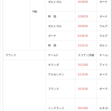
権
ポルトガル
3:2 (0:0)
ガーナ
A
H組
A
韓 国
2:3 (0:2)
ガーナ
ポルトガル
2:0 (0:0)
ウルグア
ア
ガーナ
0:2 (0:2)
ウルグア
フ
1
韓 国
2:1 (1:1)
ポルトガ
ラウンド
チーム1
スコア／詳細
チーム2
リ
2
オランダ
3:1 (2:0)
アメリカ
カ・
イ
アルゼンチン
2:1 (1:0)
オースト
ネ
ン
1
フランス
3:1 (1:0)
ポーラン
ー
タ
1
イングランド
3:0 (2:0)
セネガル
シ
ー
1