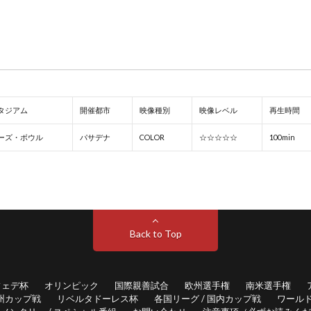
タジアム
開催都市
映像種別
映像レベル
再生時間
ーズ・ボウル
パサデナ
COLOR
☆☆☆☆☆
100min
Back to Top
フェデ杯
オリンピック
国際親善試合
欧州選手権
南米選手権
州カップ戦
リベルタドーレス杯
各国リーグ / 国内カップ戦
ワールド