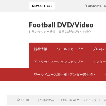
NEW ARTICLE
「EURO2024」
Football DVD/Video
世界のサッカー映像、貴重な試合の数々を紹介
新着情報
ワールドカップ
プレ杯 
アフリカ・ネーションズカップ
1950 ブラジル
1954 スイス
1958 スウェーデン
1962 チリ
1966 イングランド
1970 メキシコ
1974 西ドイツ
1978 アルゼンチン
1982 スペイン
1986 メキシコ
1990 イタリア
1994 アメリカ
1998 フランス
2002 韓国 / 日本
2006 ドイツ
2010 南アフリカ
2014 ブラジル
2018 ロシア
2022 カタール
2026 北中米大会
ドキュメンタリー / スペシャル
1972
1980 
1985 
1985 
1992
1993 
1995
1997 
1997
1999
2001
2003
2005 
2009
2013
2017 
2022 
インター
1988 モロッコ
2010 アンゴラ
ワールドユース選手権 / アンダー選手権
1960 – 1
1970 – 1
1980 – 1
1990 – 1
2000 – 2
2010 – 2
2020 – 2
ワールドユース選手権 U-20
U-23 欧州選手権
U-21 欧州選手権
U-18 欧州選手権
U-18 カンヌ国際トーナメント
その他の大会
CONCACAFゴールドカップ
2
HOME