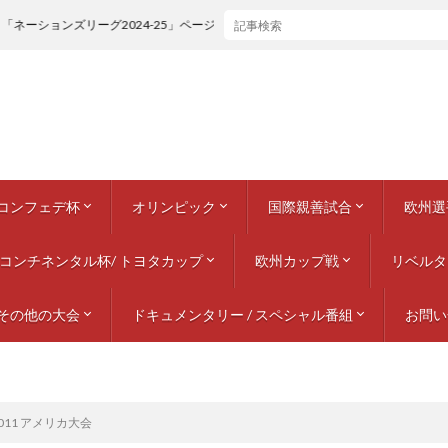
＆「ネーションズリーグ2024-25」ページ追加しました。
/ コンフェデ杯
オリンピック
国際親善試合
欧州選
番組
 インディペンデンスカップ
ムンディアリート
アステカ2000トーナメント
インターコンチネンタル・カップ (☾)
 キング・ファハド・カップ
インターコンチネンタル・カップ (☾)
 キング・ファハド・カップ
(1988) トゥルノワ・ド・フランス
 コンフェデレーションズカップ / サウジアラビア
 コンフェデレーションズカップ / メキシコ
 コンフェデレーションズカップ / 韓国・日本
 コンフェデレーションズカップ / フランス
コンフェデレーションズカップ / ドイツ
 コンフェデレーションズカップ / 南アフリカ
 コンフェデレーションズカップ / ブラジル
コンフェデレーションズカップ / ロシア
インターコンチネンタル・カップ (☾)
コンチネンタル杯/ トヨタカップ
1928 アムステルダム
1960 ローマ
1964 東京
1968 メキシコシティー
1972 ミュンヘン
1976 モントリオール
1980 モスクワ
1984 ロサンゼルス
1988 ソウル
1992 バルセロナ
1996 アトランタ
2000 シドニー
2004 アテネ
2008 北京
2012 ロンドン
2016 リオデジャネイロ
2020 東京
2024 パリ
欧州カップ戦
1930 – 1939
1940 – 1949
1950 – 1959
1960 – 1969
1970 – 1979
1980 – 1989
1990 – 1999
2000 – 2009
2010 – 2019
2020 – 2029
リベルタ
1960
1964
1968
1972
197
1980
1984
1988
1992
1996
2000
2004
2008
2012
2016
ネーショ
EURO
ネーショ
ネーショ
EURO
UEFA
969
979
989
999
009
019
029
その他の大会
ドキュメンタリー / スペシャル番組
チャンピオンズカップ / チャ
カップウィナーズカップ
UEFAカップ / ヨーロッパリー
スーパーカップ
1960 – 1
1970 – 1
1980 – 1
1990 – 1
2000 – 2
2010 – 2
2020 – 2
お問い
CONCACAFゴールドカップ
ギネス・インターナショナル・チャンピオンズカップ
アフロアジアクラブ選手権
プレーヤー特集
ナショナルチーム / 代表特集
各国リーグ年鑑 / クラブチーム特集
テレビ放送 / ドキュメンタリー 番組
オフィシャルDVD / BOXセット
011 アメリカ大会