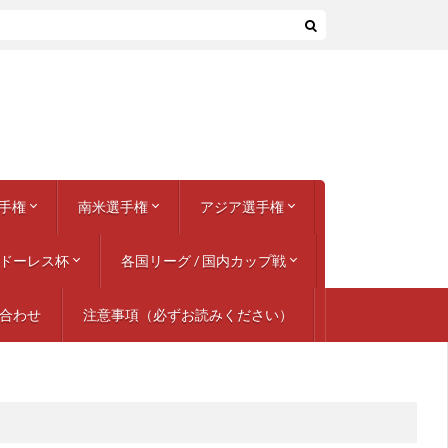
手権
南米選手権
アジア選手権
ドーレス杯
 フランス
 スペイン
 イタリア
 ベルギー
6 ユーゴスラビア
 イタリア
 フランス
 西ドイツ
 スウェーデン
 イングランド
 ベルギー / オランダ
 ポルトガル
 スイス / オーストリア
 ポーランド / ウクライナ
 フランス
ンズリーグ 2018-19
2020 11都市開催
ンズリーグ 2020-21
ンズリーグ 2022-23
2024 ドイツ
ネーションズリーグ 2024-25
1957 ペルー
1959 アルゼンチン
1975 第30回
1979 第31回
1983 第32回
1987 アルゼンチン
1989 ブラジル
1991 チリ
1993 エクアドル
1995 ウルグアイ
1997 ボリビア
1999 パラグアイ
2001 コロンビア
2004 ペルー
2007 ベネズエラ
2011 アルゼンチン
2015 チリ
2016 センテナリオ / アメリカ
2019 ブラジル
2021 ブラジル
2024 アメリカ
各国リーグ / 国内カップ戦
AFCアジア・カップ
アジア競技大会 (サッカー競技)
ダイナスティ・カップ
東アジア選手権 / EAFF
AFC U-23選手権
AFC U-19選手権
ンピオンズリーグ
グ
969
979
989
999
009
019
029
合わせ
注意事項（必ずお読みください）
イタリア
イングランド
オランダ
スコットランド
スペイン
ドイツ
フランス
アルゼンチン
ブラジル
北米 / アメリカ
日本、その他の国