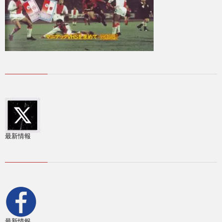
2
プ
レ
杯
1
最新情報
/
1
コ
1
ン
最新情報