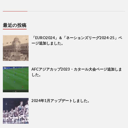
ド
1
カ
1
最近の投稿
ッ
1
「EURO2024」＆「ネーションズリーグ2024-25」ペ
ージ追加しました。
プ
1
1
AFCアジアカップ2023・カタール大会ページ追加しま
した。
1
1
2024年1月アップデートしました。
1
1