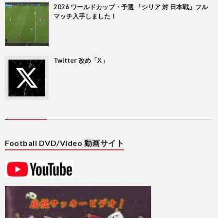
2026 ワールドカップ・予選 「シリア 対 日本戦」フル
マッチ入手しました！
1
1
Twitter 改め「X」
2
2
2
Football DVD/Video 動画サイト
2
2
2