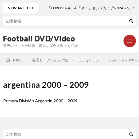
NEW ARTICLE
「EURO2024」＆「ネーションズリーグ2024-25」ペ
Football DVD/Video
世界のサッカー映像、貴重な試合の数々を紹介
各国リーグ / カップ戦
アルゼンチン
argentina 2000 - 
HOME
新
argentina 2000 – 2009
着
ワ
Primera División Argentin 2000 – 2009
情
ー
1
報
ル
1