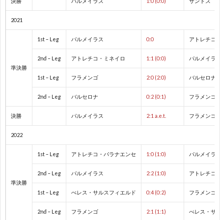
決勝
パルメイラス
1:0 (0:0)
サントス
ド
1
2021
カ
1
1st – Leg
パルメイラス
0:0
アトレチコ
ッ
1
2nd – Leg
アトレチコ・ミネイロ
1:1 (0:0)
パルメイラ
準決勝
1st – Leg
フラメンゴ
2:0 (2:0)
バルセロナ
プ
1
2nd – Leg
バルセロナ
0:2 (0:1)
フラメンゴ
1
決勝
パルメイラス
2:1 a.e.t.
フラメンゴ
2022
1
1st – Leg
アトレチコ・パラナエンセ
1:0 (1:0)
パルメイラ
1
2nd – Leg
パルメイラス
2:2 (1:0)
アトレチコ
準決勝
1
1st – Leg
べレス・サルスフィエルド
0:4 (0:2)
フラメンゴ
2nd – Leg
フラメンゴ
2:1 (1:1)
べレス・サ
1