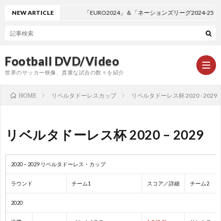
NEW ARTICLE
「EURO2024」＆「ネーションズリーグ2024-2
Football DVD/Video
世界のサッカー映像、貴重な試合の数々を紹介
リベルタドーレスカップ
リベルタドーレス杯 2020 - 2029
HOME
新
リベルタドーレス杯 2020 – 2029
着
ワ
2020 – 2029 リベルタドーレス・カップ
情
ー
1
ラウンド
チーム1
スコア／詳細
チーム2
報
ル
1
2020