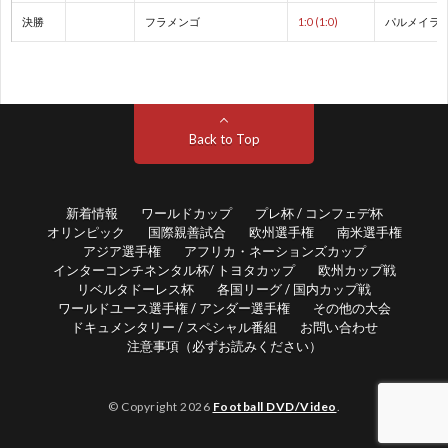
決勝
フラメンゴ
1:0 (1:0)
パルメイラ
1
1
Back to Top
2
2
新着情報
ワールドカップ
プレ杯 / コンフェデ杯
オリンピック
国際親善試合
欧州選手権
南米選手権
アジア選手権
アフリカ・ネーションズカップ
2
インターコンチネンタル杯/ トヨタカップ
欧州カップ戦
リベルタドーレス杯
各国リーグ / 国内カップ戦
ワールドユース選手権 / アンダー選手権
その他の大会
2
ドキュメンタリー / スペシャル番組
お問い合わせ
注意事項（必ずお読みください）
2
© Copyright 2026
Football DVD/Video
.
2