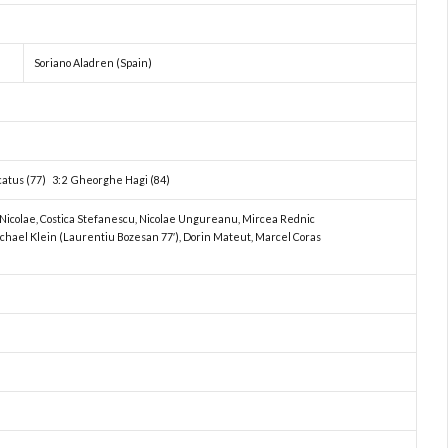
Soriano Aladren (Spain)
catus (77) 3:2 Gheorghe Hagi (84)
u Nicolae, Costica Stefanescu, Nicolae Ungureanu, Mircea Rednic
Michael Klein (Laurentiu Bozesan 77′), Dorin Mateut, Marcel Coras