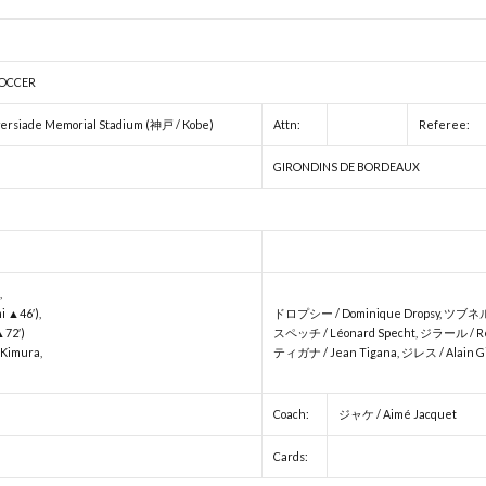
OCCER
de Memorial Stadium (神戸 / Kobe)
Attn:
Referee:
GIRONDINS DE BORDEAUX
,
 ▲46′),
ドロプシー / Dominique Dropsy, ツブネル / 
▲72′)
スペッチ / Léonard Specht, ジラール / Re
Kimura,
ティガナ / Jean Tigana, ジレス / Alain G
Coach:
ジャケ / Aimé Jacquet
Cards: