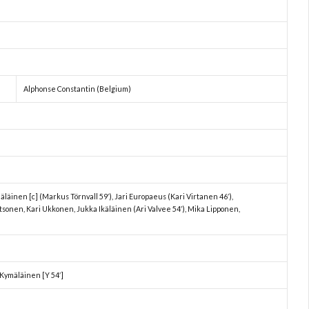
Alphonse Constantin (Belgium)
läinen [c] (Markus Törnvall 59′), Jari Europaeus (Kari Virtanen 46′),
onen, Kari Ukkonen, Jukka Ikäläinen (Ari Valvee 54′), Mika Lipponen,
 Kymäläinen [Y 54′]