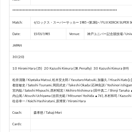
***********************************************************************
Match:
ゼロックス・スーパーサッカー 1985 <第2戦> / FUJI XEROX SUPER S
Date:
15/01/1985
Venue:
神戸ユニバー記念競技場 / Universia
JAPAN
3:0 (2:0)
1:0 Hiromi Hara (35) 2:0 Kazushi Kimura (38. Penalty) 3:0 Kazushi Kimura (89)
松井清隆 / Kiyotaka Matsui, 松木安太郎 / Yasutaro Matsuki, 加藤久 / Hisashi Kato [c]
都並敏史 / Satoshi Tsunami, 岡田武史 / Takeshi Okada (石神良訓 / Yoshinori Ishigami
宮内聡 / Satoshi Miyauchi, 西村昭宏 / Akihiro Nishimura (田中真二 / Shinji Tanaka 
内山篤 / Atsushi Uchiyama (吉田光範 / Mitsunori Yoshida ▲76′), 木村和司 / Kazushi 
柱谷幸一 / Koichi Hashiratani, 原博実 / Hiromi Hara
Coach:
森孝慈 / Takaji Mori
Cards: