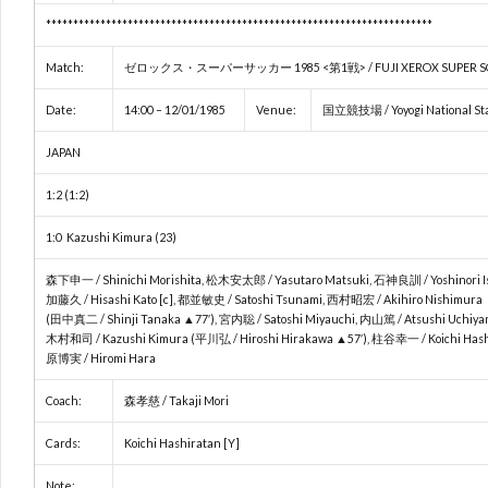
***********************************************************************
Match:
ゼロックス・スーパーサッカー 1985 <第1戦> / FUJI XEROX SUPER S
Date:
14:00 – 12/01/1985
Venue:
国立競技場 / Yoyogi National Sta
JAPAN
1:2 (1:2)
1:0 Kazushi Kimura (23)
森下申一 / Shinichi Morishita, 松木安太郎 / Yasutaro Matsuki, 石神良訓 / Yoshinori Is
加藤久 / Hisashi Kato [c], 都並敏史 / Satoshi Tsunami, 西村昭宏 / Akihiro Nishimura
(田中真二 / Shinji Tanaka ▲77′), 宮内聡 / Satoshi Miyauchi, 内山篤 / Atsushi Uchiya
木村和司 / Kazushi Kimura (平川弘 / Hiroshi Hirakawa ▲57′), 柱谷幸一 / Koichi Hashi
原博実 / Hiromi Hara
Coach:
森孝慈 / Takaji Mori
Cards:
Koichi Hashiratan [Y]
Note: