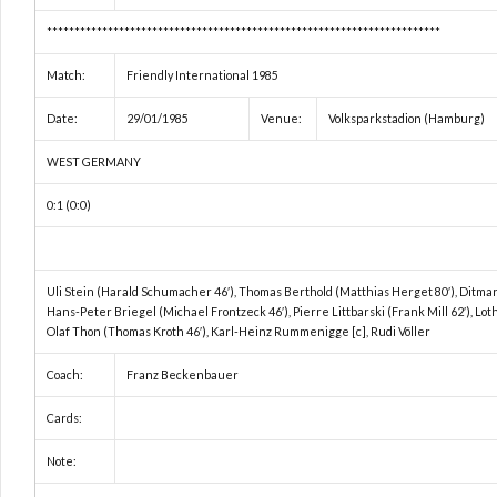
***********************************************************************
Match:
Friendly International 1985
Date:
29/01/1985
Venue:
Volksparkstadion (Hamburg)
WEST GERMANY
0:1 (0:0)
Uli Stein (Harald Schumacher 46′), Thomas Berthold (Matthias Herget 80′), Ditmar 
Hans-Peter Briegel (Michael Frontzeck 46′), Pierre Littbarski (Frank Mill 62′), Lo
Olaf Thon (Thomas Kroth 46′), Karl-Heinz Rummenigge [c], Rudi Völler
Coach:
Franz Beckenbauer
Cards:
Note: