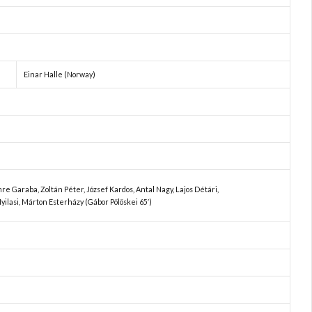
Einar Halle (Norway)
Imre Garaba, Zoltán Péter, József Kardos, Antal Nagy, Lajos Détári,
Nyilasi, Márton Esterházy (Gábor Pölöskei 65′)