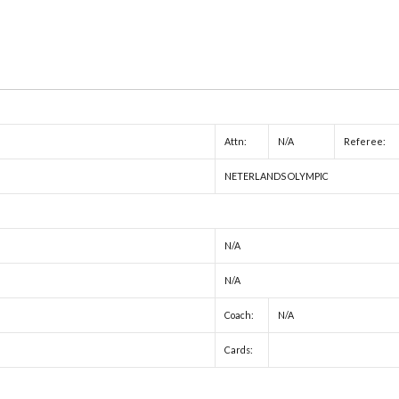
Attn:
N/A
Referee:
NETERLANDS OLYMPIC
N/A
N/A
Coach:
N/A
Cards: