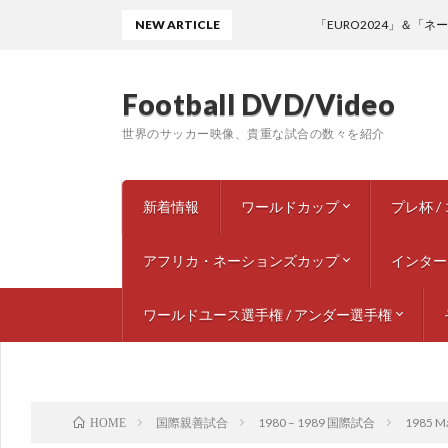
NEW ARTICLE
「EURO2024」＆「ネーションズリ
Football DVD/Video
世界のサッカー映像、貴重な試合の数々を紹介
新着情報
ワールドカップ
プレ杯 
アフリカ・ネーションズカップ
1950 ブラジル
1954 スイス
1958 スウェーデン
1962 チリ
1966 イングランド
1970 メキシコ
1974 西ドイツ
1978 アルゼンチン
1982 スペイン
1986 メキシコ
1990 イタリア
1994 アメリカ
1998 フランス
2002 韓国 / 日本
2006 ドイツ
2010 南アフリカ
2014 ブラジル
2018 ロシア
2022 カタール
2026 北中米大会
ドキュメンタリー / スペシャル
1972
1980 
1985 
1985 
1992
1993 
1995
1997 
1997
1999
2001
2003
2005 
2009
2013
2017 
2022 
インター
1988 モロッコ
2010 アンゴラ
ワールドユース選手権 / アンダー選手権
1960 – 1
1970 – 1
1980 – 1
1990 – 1
2000 – 2
2010 – 2
2020 – 2
ワールドユース選手権 U-20
U-23 欧州選手権
U-21 欧州選手権
U-18 欧州選手権
U-18 カンヌ国際トーナメント
国際親善試合
1980 – 1989 国際試合
1985 Ma
HOME