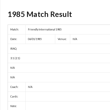
1985 Match Result
Match:
Friendly International 1985
Date:
06/01/1985
Venue:
N/A
IRAQ
3:1 (2:1)
N/A
N/A
Coach:
N/A
Cards:
Note: