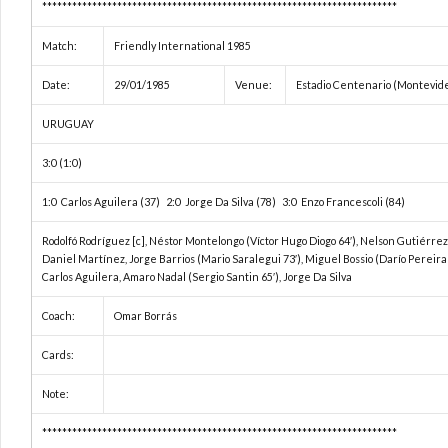
***********************************************************************
Match:
Friendly International 1985
Date:
29/01/1985
Venue:
Estadio Centenario (Montevid
URUGUAY
3:0 (1:0)
1:0 Carlos Aguilera (37) 2:0 Jorge Da Silva (78) 3:0 Enzo Francescoli (84)
Rodolfó Rodríguez [c], Néstor Montelongo (Víctor Hugo Diogo 64′), Nelson Gutiérre
Daniel Martínez, Jorge Barrios (Mario Saralegui 73′), Miguel Bossio (Darío Pereira 
Carlos Aguilera, Amaro Nadal (Sergio Santin 65′), Jorge Da Silva
Coach:
Omar Borrás
Cards:
Note:
***********************************************************************