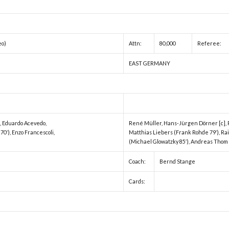
eo)
Attn:
80,000
Referee:
EAST GERMANY
z, Eduardo Acevedo,
René Müller, Hans-Jürgen Dörner [c], 
70′), Enzo Francescoli,
Matthias Liebers (Frank Rohde 79′), Ra
(Michael Glowatzky 85′), Andreas Thom
Coach:
Bernd Stange
Cards: