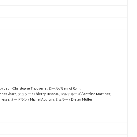
Jean-Christophe Thouvenel, ロール / Gernot Rohr,
né Girard, テュソー / Thierry Tusseau, マルチネーズ / Antoine Martinez,
iresse, オードラン / Michel Audrain, ミュラー / Dieter Müller