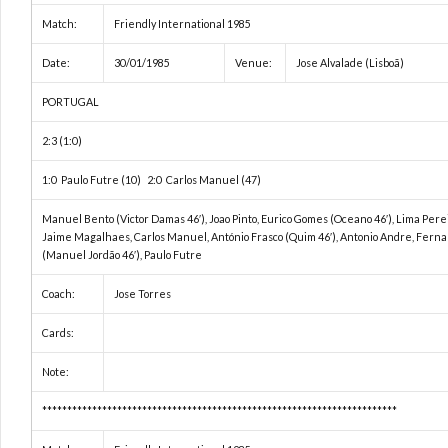
Match:
Friendly International 1985
Date:
30/01/1985
Venue:
Jose Alvalade (Lisboã)
PORTUGAL
2:3 (1:0)
1:0 Paulo Futre (10) 2:0 Carlos Manuel (47)
Manuel Bento (Victor Damas 46′), Joao Pinto, Eurico Gomes (Oceano 46′), Lima Perei
Jaime Magalhaes, Carlos Manuel, António Frasco (Quim 46′), Antonio Andre, Fer
(Manuel Jordão 46′), Paulo Futre
Coach:
Jose Torres
Cards:
Note:
***********************************************************************