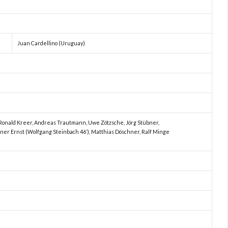
Juan Cardellino (Uruguay)
Ronald Kreer, Andreas Trautmann, Uwe Zötzsche, Jörg Stübner,
iner Ernst (Wolfgang Steinbach 46′), Matthias Döschner, Ralf Minge