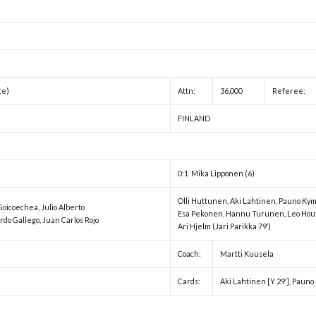
te)
Attn:
36,000
Referee:
FINLAND
0:1 Mika Lipponen (6)
Olli Huttunen, Aki Lahtinen, Pauno Kymä
Goicoechea, Julio Alberto
Esa Pekonen, Hannu Turunen, Leo Houts
rdo Gallego, Juan Carlos Rojo
Ari Hjelm (Jari Parikka 79′)
Coach:
Martti Kuusela
Cards:
Aki Lahtinen [Y 29′], Pauno