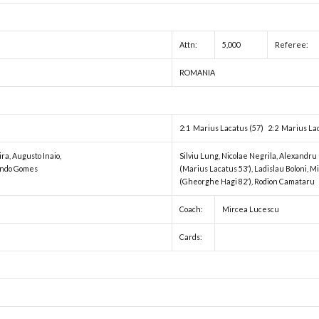
Attn:
5,000
Referee:
ROMANIA
2:1 Marius Lacatus (57) 2:2 Marius La
ra, Augusto Inaio,
Silviu Lung, Nicolae Negrila, Alexandr
nando Gomes
(Marius Lacatus 53′), Ladislau Boloni, 
(Gheorghe Hagi 82′), Rodion Camataru
Coach:
Mircea Lucescu
Cards: