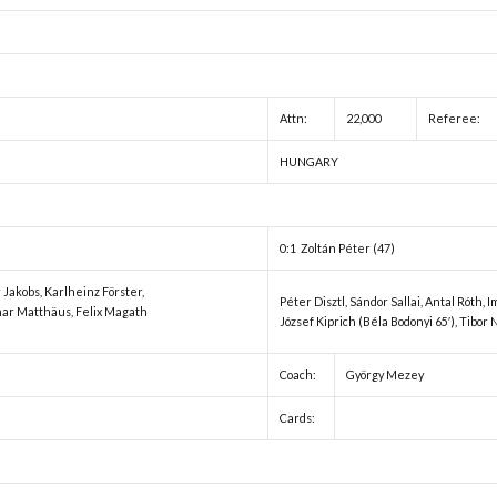
Attn:
22,000
Referee:
HUNGARY
0:1 Zoltán Péter (47)
Jakobs, Karlheinz Förster,
Péter Disztl, Sándor Sallai, Antal Róth, 
thar Matthäus, Felix Magath
József Kiprich (Béla Bodonyi 65′), Tibor 
Coach:
György Mezey
Cards: