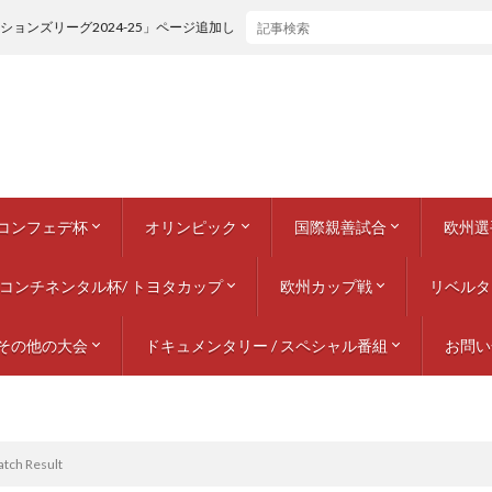
ーグ2024-25」ページ追加しました。
/ コンフェデ杯
オリンピック
国際親善試合
欧州選
番組
 インディペンデンスカップ
ムンディアリート
アステカ2000トーナメント
インターコンチネンタル・カップ (☾)
 キング・ファハド・カップ
インターコンチネンタル・カップ (☾)
 キング・ファハド・カップ
(1988) トゥルノワ・ド・フランス
 コンフェデレーションズカップ / サウジアラビア
 コンフェデレーションズカップ / メキシコ
 コンフェデレーションズカップ / 韓国・日本
 コンフェデレーションズカップ / フランス
コンフェデレーションズカップ / ドイツ
 コンフェデレーションズカップ / 南アフリカ
 コンフェデレーションズカップ / ブラジル
コンフェデレーションズカップ / ロシア
インターコンチネンタル・カップ (☾)
コンチネンタル杯/ トヨタカップ
1928 アムステルダム
1960 ローマ
1964 東京
1968 メキシコシティー
1972 ミュンヘン
1976 モントリオール
1980 モスクワ
1984 ロサンゼルス
1988 ソウル
1992 バルセロナ
1996 アトランタ
2000 シドニー
2004 アテネ
2008 北京
2012 ロンドン
2016 リオデジャネイロ
2020 東京
2024 パリ
欧州カップ戦
1930 – 1939
1940 – 1949
1950 – 1959
1960 – 1969
1970 – 1979
1980 – 1989
1990 – 1999
2000 – 2009
2010 – 2019
2020 – 2029
リベルタ
1960
1964
1968
1972
197
1980
1984
1988
1992
1996
2000
2004
2008
2012
2016
ネーショ
EURO
ネーショ
ネーショ
EURO
UEFA
969
979
989
999
009
019
029
その他の大会
ドキュメンタリー / スペシャル番組
チャンピオンズカップ / チャ
カップウィナーズカップ
UEFAカップ / ヨーロッパリー
スーパーカップ
1960 – 1
1970 – 1
1980 – 1
1990 – 1
2000 – 2
2010 – 2
2020 – 2
お問い
CONCACAFゴールドカップ
ギネス・インターナショナル・チャンピオンズカップ
アフロアジアクラブ選手権
プレーヤー特集
ナショナルチーム / 代表特集
各国リーグ年鑑 / クラブチーム特集
テレビ放送 / ドキュメンタリー 番組
オフィシャルDVD / BOXセット
tch Result