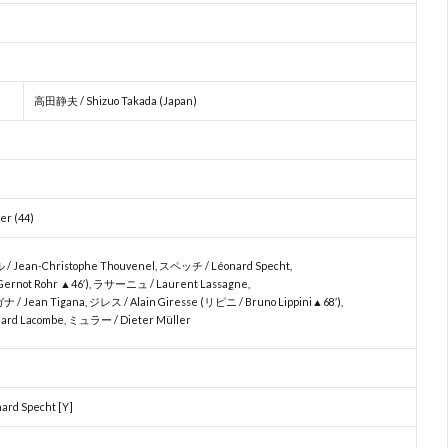
高田静夫 / Shizuo Takada (Japan)
er (44)
 Jean-Christophe Thouvenel, スペッチ / Léonard Specht,
Gernot Rohr ▲46′), ラサーニュ / Laurent Lassagne,
 Jean Tigana, ジレス / Alain Giresse (リピニ / Bruno Lippini▲68′),
rd Lacombe, ミュラー / Dieter Müller
ard Specht [Y]