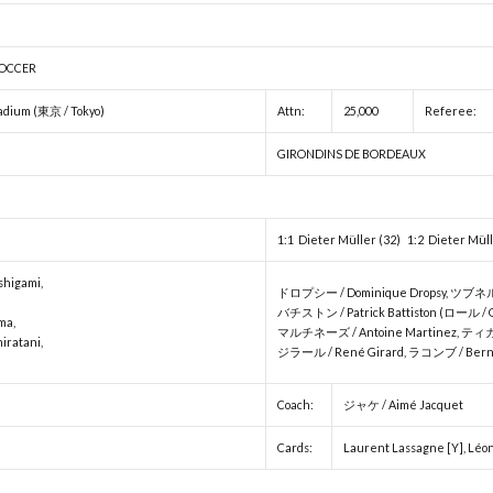
OCCER
dium (東京 / Tokyo)
Attn:
25,000
Referee:
GIRONDINS DE BORDEAUX
1:1 Dieter Müller (32) 1:2 Dieter Müll
higami,
ドロプシー / Dominique Dropsy, ツブネル /
バチストン / Patrick Battiston (ロール / 
ma,
マルチネーズ / Antoine Martinez, ティガナ /
ratani,
ジラール / René Girard, ラコンブ / Berna
Coach:
ジャケ / Aimé Jacquet
Cards:
Laurent Lassagne [Y], Léon