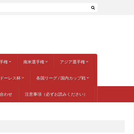
手権
南米選手権
アジア選手権
ドーレス杯
 フランス
 スペイン
 イタリア
 ベルギー
6 ユーゴスラビア
 イタリア
 フランス
 西ドイツ
 スウェーデン
 イングランド
 ベルギー / オランダ
 ポルトガル
 スイス / オーストリア
 ポーランド / ウクライナ
 フランス
ンズリーグ 2018-19
2020 11都市開催
ンズリーグ 2020-21
ンズリーグ 2022-23
2024 ドイツ
ネーションズリーグ 2024-25
1957 ペルー
1959 アルゼンチン
1975 第30回
1979 第31回
1983 第32回
1987 アルゼンチン
1989 ブラジル
1991 チリ
1993 エクアドル
1995 ウルグアイ
1997 ボリビア
1999 パラグアイ
2001 コロンビア
2004 ペルー
2007 ベネズエラ
2011 アルゼンチン
2015 チリ
2016 センテナリオ / アメリカ
2019 ブラジル
2021 ブラジル
2024 アメリカ
各国リーグ / 国内カップ戦
AFCアジア・カップ
アジア競技大会 (サッカー競技)
ダイナスティ・カップ
東アジア選手権 / EAFF
AFC U-23選手権
AFC U-19選手権
ンピオンズリーグ
グ
969
979
989
999
009
019
029
合わせ
注意事項（必ずお読みください）
イタリア
イングランド
オランダ
スコットランド
スペイン
ドイツ
フランス
アルゼンチン
ブラジル
北米 / アメリカ
日本、その他の国