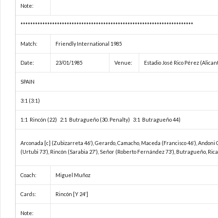
Note:
***********************************************************************
Match:
Friendly International 1985
Date:
23/01/1985
Venue:
Estadio José Rico Pérez (Alican
SPAIN
3:1 (3:1)
1:1 Rincón (22) 2:1 Butragueño (30. Penalty) 3:1 Butragueño 44)
Arconada [c] (Zubizarreta 46′), Gerardo, Camacho, Maceda (Francisco 46′), Andoni 
(Urtubi 73′), Rincón (Sarabia 27′), Señor (Roberto Fernández 73′), Butragueño, Rica
Coach:
Miguel Muñoz
Cards:
Rincón [Y 24′]
Note: