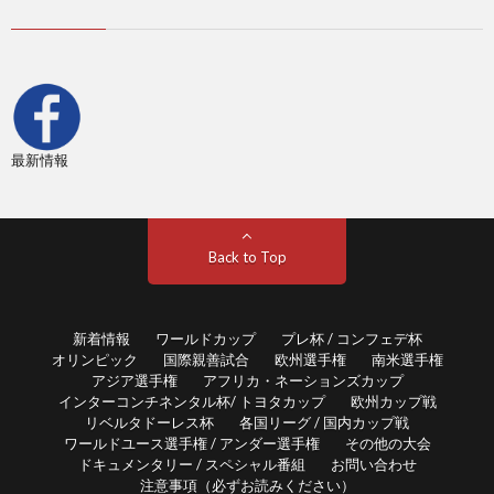
親
1
善
1
試
1
最新情報
合
1
1
Back to Top
1
新着情報
ワールドカップ
プレ杯 / コンフェデ杯
オリンピック
国際親善試合
欧州選手権
南米選手権
2
アジア選手権
アフリカ・ネーションズカップ
インターコンチネンタル杯/ トヨタカップ
欧州カップ戦
リベルタドーレス杯
各国リーグ / 国内カップ戦
2
ワールドユース選手権 / アンダー選手権
その他の大会
ドキュメンタリー / スペシャル番組
お問い合わせ
注意事項（必ずお読みください）
2