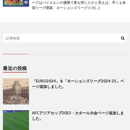
2
ーグはバイエルンの優勝で幕を閉じたかと思えば、早くも各
国リーグ開幕、ネーションズリーグスタ[…]
2
2
2
オ
最近の投稿
リ
1
「EURO2024」＆「ネーションズリーグ2024-25」ペ
ージ追加しました。
ン
1
ピ
1
AFCアジアカップ2023・カタール大会ページ追加しま
した。
ッ
1