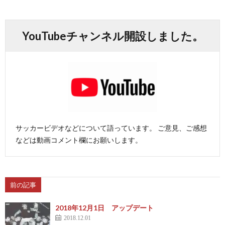
1
YouTubeチャンネル開設しました。
1
2
2
サッカービデオなどについて語っています。 ご意見、ご感想
2
などは動画コメント欄にお願いします。
2
前の記事
2
2018年12月1日 アップデート
2
2018.12.01