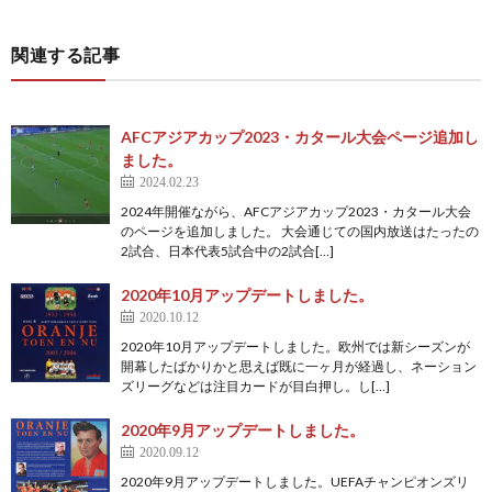
フ
1
関連する記事
ェ
デ
AFCアジアカップ2023・カタール大会ページ追加し
1
ました。
2024.02.23
杯
1
2024年開催ながら、AFCアジアカップ2023・カタール大会
のページを追加しました。 大会通じての国内放送はたったの
2試合、日本代表5試合中の2試合[…]
1
2020年10月アップデートしました。
2
2020.10.12
2020年10月アップデートしました。欧州では新シーズンが
開幕したばかりかと思えば既に一ヶ月が経過し、ネーション
2
ズリーグなどは注目カードが目白押し。し[…]
2020年9月アップデートしました。
2
2020.09.12
2020年9月アップデートしました。UEFAチャンピオンズリ