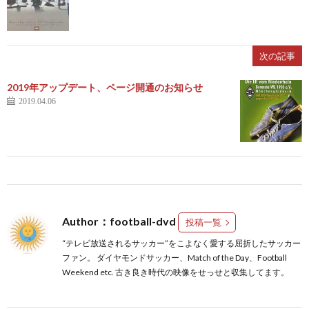
2
次の記事
2019年アップデート、ページ開通のお知らせ
プ
2019.04.06
レ
杯
1
/
1
Author：football-dvd
投稿一覧
“テレビ放送されるサッカー”をこよなく愛する屈折したサッカー
コ
1
ファン。 ダイヤモンドサッカー、Match of the Day、Football
Weekend etc. 古き良き時代の映像をせっせと収集してます。
ン