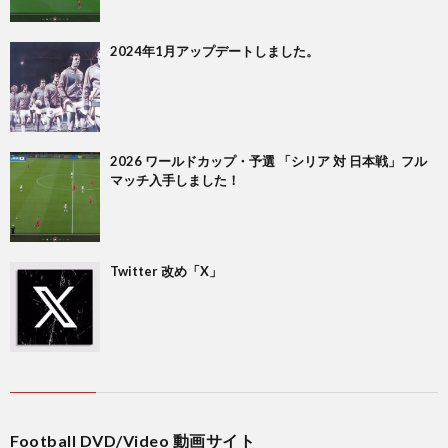
ク
1
2024年1月アップデートしました。
1
1
2026 ワールドカップ・予選 「シリア 対 日本戦」フル
マッチ入手しました！
1
1
Twitter 改め「X」
1
1
2
Football DVD/Video 動画サイト