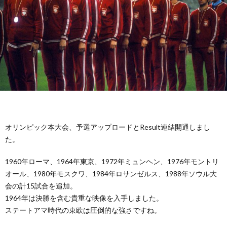
ド
1
カ
1
ッ
1
プ
1
1
オリンピック本大会、予選アップロードとResult連結開通しまし
た。
1
1960年ローマ、1964年東京、1972年ミュンヘン、1976年モントリ
1
オール、1980年モスクワ、1984年ロサンゼルス、1988年ソウル大
会の計15試合を追加。
1
1964年は決勝を含む貴重な映像を入手しました。
ステートアマ時代の東欧は圧倒的な強さですね。
1