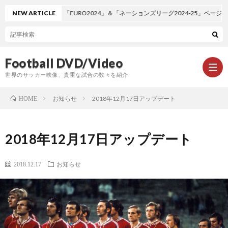
NEW ARTICLE
「EURO2024」＆「ネーションズリーグ2024-25」ページ追加しま
Football DVD/Video
世界のサッカー映像、貴重な試合の数々を紹介
お知らせ
2018年12月17日アップデート
HOME
新
2018年12月17日アップデート
着
ワ
2018.12.17
お知らせ
情
ー
1
報
ル
1