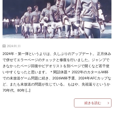
フ
1
ェ
デ
1
杯
1
2024.01.11
2024年・第一弾というよりは、久しぶりのアップデート。 正月休み
1
で併せてエラーページのチェックと修復を行いました。ジャンプで
きなかったページ回復やビデオリストを別ページで開くなど若干使
いやすくなったと思います。 ＊閑話休題＊ 2022年のカタールW杯
2
での未放送ゲーム問題に続き、2026W杯予選、2024年AFCカップな
ど、またも未放送の問題が生じている。 もはや、先祖返りというか
2
70年代、80年 […]
2
続きを読む