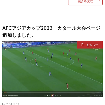
続きを読む
1
1
AFCアジアカップ2023・カタール大会ページ
追加しました。
2
お知らせ
2
2
2
2
2
2024.02.23