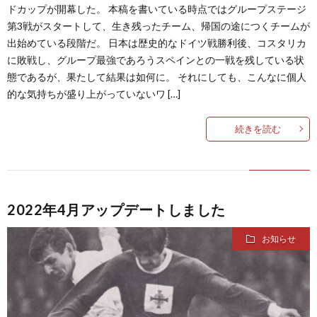
ドカップが開幕した。 本稿を書いている時点ではグループステージ
第3戦がスタートして、生き残ったチーム、帰国の途につくチームが
1
出始めている段階だ。 日本は歴史的なドイツ戦勝利後、コスタリカ
に敗戦し、グループ最強であろうスペインとの一戦を残している状
1
態であるが、果たして結果は如何に。 それにしても、こんなに個人
的な気持ちが盛り上がっていないワ […]
2
続きを読む
2
2
2022年4月アップデートしました
2
お知らせ
2
2