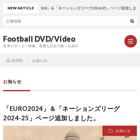
NEW ARTICLE
「EURO2024」＆「ネーションズリーグ2024-25」ページ追加しました。
Football DVD/Video
世界のサッカー映像、貴重な試合の数々を紹介
お知らせ
HOME
新
お知らせ
着
ワ
「EURO2024」＆「ネーションズリーグ
情
ー
1
2024-25」ページ追加しました。
報
ル
1
お知らせ