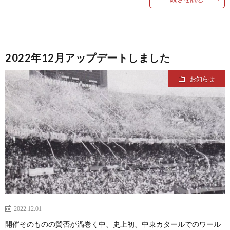
1
手
1
2022年12月アップデートしました
権
1
お知らせ
1
1
1
1
1
2022.12.01
1
開催そのものの賛否が渦巻く中、史上初、中東カタールでのワール