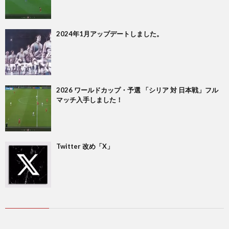
ョ
コ
1
2024年1月アップデートしました。
ン
ン
2
ズ
チ
2
2026 ワールドカップ・予選 「シリア 対 日本戦」フル
マッチ入手しました！
カ
ネ
2
ッ
ン
欧
Twitter 改め「X」
プ
タ
州
ル
カ
杯/
ッ
U