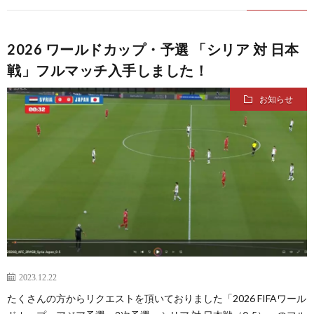
2
2
2026 ワールドカップ・予選 「シリア 対 日本
戦」フルマッチ入手しました！
2
お知らせ
2
オ
リ
1
ン
1
ピ
1
2023.12.22
たくさんの方からリクエストを頂いておりました「2026 FIFAワール
ッ
1