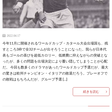
2
2
2
2022.04.17
今年11月に開催されるワールドカップ・カタール大会出場国も、残
ア
すところ3枠で全32チームが出そろうことになった。我らが日本代
表もゴールの喜びを超低カロリー、低燃費に抑えながらの突破とな
ジ
ったが、多くの問題を出場決定により覆い隠してしまうことが心配
だ。 今回も数多くのドラマがあったワールドカップ予選だが、最大
の驚きは欧州チャンピオン・イタリアの敗退だろう。プレーオフで
ア
の敗戦はもちろんだが、グループ予選 […]
選
続きを読む
手
東