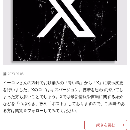
2
2
2
2
2
2023.09.05
イーロンさんの方針でお馴染みの「青い鳥」から「X」に表示変更
2
を行いました。Xのロゴはキズバージョン。携帯を思わず拭いてし
まった方も多いことでしょう。Xでは最新情報や書籍に関する紹介
国
などを「つぶやき」改め「ポスト」しておりますので、ご興味のあ
る方は閲覧＆フォローしてみてください。
際
1
続きを読む