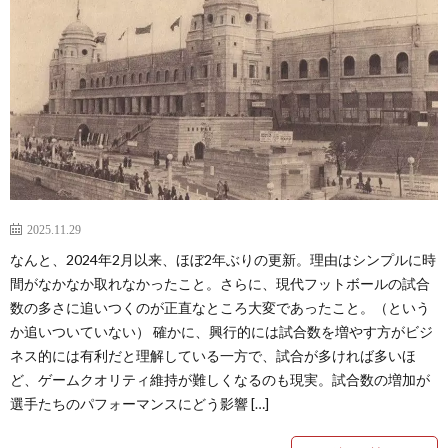
ド
1
カ
1
ッ
1
プ
1
1
2025.11.29
なんと、2024年2月以来、ほぼ2年ぶりの更新。理由はシンプルに時
1
間がなかなか取れなかったこと。さらに、現代フットボールの試合
数の多さに追いつくのが正直なところ大変であったこと。（という
か追いついていない） 確かに、興行的には試合数を増やす方がビジ
1
ネス的には有利だと理解している一方で、試合が多ければ多いほ
ど、ゲームクオリティ維持が難しくなるのも現実。試合数の増加が
1
選手たちのパフォーマンスにどう影響 […]
1