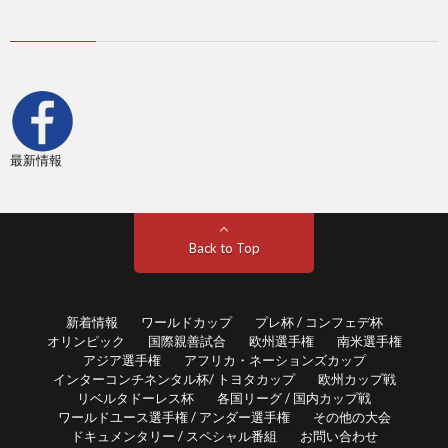
ス
2
杯
各
国
最新情報
リ
ー
Back to Top
グ
新着情報
ワールドカップ
プレ杯 / コンフェデ杯
オリンピック
国際親善試合
欧州選手権
南米選手権
/
アジア選手権
アフリカ・ネーションズカップ
インターコンチネンタル杯/ トヨタカップ
欧州カップ戦
国
リベルタドーレス杯
各国リーグ / 国内カップ戦
ワールドユース選手権 / アンダー選手権
その他の大会
ドキュメンタリー / スペシャル番組
お問い合わせ