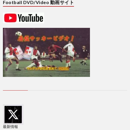
Football DVD/Video 動画サイト
ト
プ
ヨ
戦
リ
タ
ベ
1
カ
ル
1
ッ
タ
1
プ
ド
1
ー
2
レ
2
最新情報