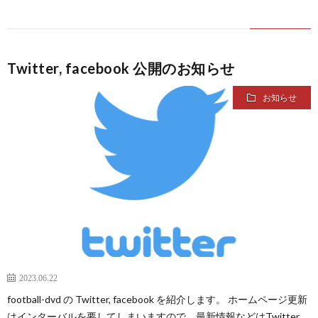
親
1
善
1
Twitter, facebook 公開のお知らせ
試
1
お知らせ
合
1
1
1
2
2
2023.06.22
football-dvd の Twitter, facebook を紹介します。 ホームページ更新
2
はインターバルを要してしまいますので、最新情報などはTwitter,