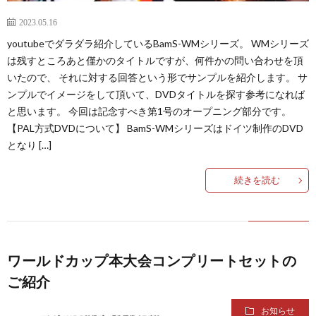
1
2023.05.16
youtubeでダラダラ紹介しているBamS-WMシリーズ。 WMシリーズ
は残すところあと僅かのタイトルですが、何件かの問い合わせを頂
1
いたので、 それに対する回答という形でサンプルを紹介します。 サ
ンプルでイメージをして頂いて、DVDタイトルを探す参考になれば
1
と思います。 今回は記念すべき第1号のオープニング部分です。
【PAL方式DVDについて】 BamS-WMシリーズはドイツ制作のDVD
2
となり […]
2
続きを読む
2
2
ワールドカップ本大会コンプリートセットの
ご紹介
2
お知らせ