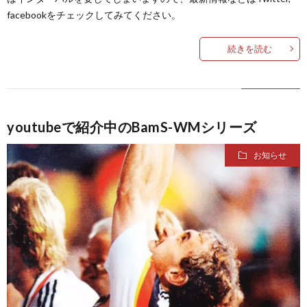
facebookをチェックしてみてください。
欧
続きを読む
州
1
選
1
youtubeで紹介中のBamS-WMシリーズ
手
1
お知らせ
権
1
1
1
1