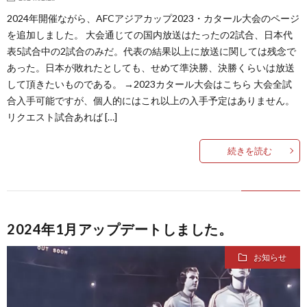
2024年開催ながら、AFCアジアカップ2023・カタール大会のページ
2
を追加しました。 大会通じての国内放送はたったの2試合、日本代
表5試合中の2試合のみだ。代表の結果以上に放送に関しては残念で
あった。日本が敗れたとしても、せめて準決勝、決勝くらいは放送
して頂きたいものである。 →2023カタール大会はこちら 大会全試
プ
合入手可能ですが、個人的にはこれ以上の入手予定はありません。
リクエスト試合あれば […]
レ
続きを読む
杯
1
/
1
2024年1月アップデートしました。
コ
1
お知らせ
ン