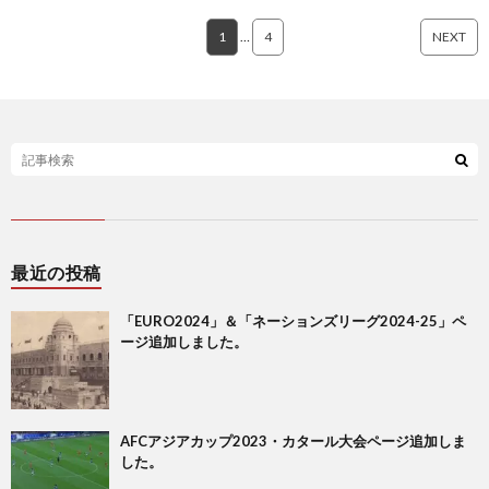
権
A
1
…
4
NEXT
A
ア
フ
1
リ
2
最近の投稿
カ・
イ
「EURO2024」＆「ネーションズリーグ2024-25」ペ
ージ追加しました。
ネ
ン
1
ー
タ
1
AFCアジアカップ2023・カタール大会ページ追加しま
した。
シ
ー
1