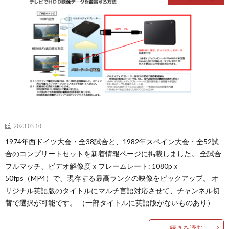
ネ
E
ネ
ネ
E
2023.03.10
1974年西ドイツ大会・全38試合と、1982年スペイン大会・全52試
U
合のコンプリートセットを新着情報ページに掲載しました。 全試合
フルマッチ、ビデオ解像度ｘフレームレート: 1080pｘ
南
50fps（MP4）で、現存する最高ランクの映像をピックアップ。 オ
リジナル英語版のタイトルにマルチ言語対応させて、チャンネル切
米
1
替で選択が可能です。 （一部タイトルに英語版がないものあり）
続きを読む
選