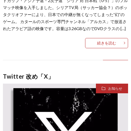
ドカップ・アジア予選・2次予選 シリア 対 日本戦（0-5）」のフル
マッチ映像を入手しました。シリアTV局（サッカー協会？）のボッ
ク
1
タクリオファーにより、日本での中継が無くなってしまった”幻”の
ゲーム。 カタールのスポーツ専門チャンネル「アルカス」で放送さ
1
れたアラビア語の映像です。容量は3.26GBなのでDVDクラスの […]
続きを読む
1
1
1
Twitter 改め「X」
お知らせ
1
1
2