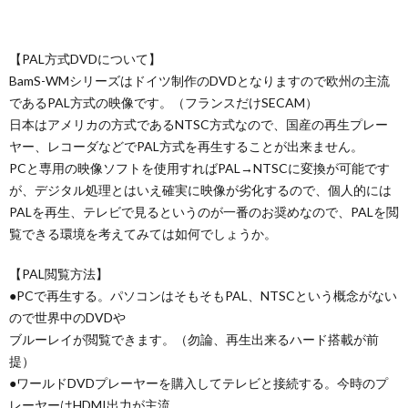
2
【PAL方式DVDについて】
BamS-WMシリーズはドイツ制作のDVDとなりますので欧州の主流
であるPAL方式の映像です。（フランスだけSECAM）
日本はアメリカの方式であるNTSC方式なので、国産の再生プレー
プ
ヤー、レコーダなどでPAL方式を再生することが出来ません。
PCと専用の映像ソフトを使用すればPAL→NTSCに変換が可能です
レ
が、デジタル処理とはいえ確実に映像が劣化するので、個人的には
PALを再生、テレビで見るというのが一番のお奨めなので、PALを閲
杯
1
覧できる環境を考えてみては如何でしょうか。
【PAL閲覧方法】
/
1
●PCで再生する。パソコンはそもそもPAL、NTSCという概念がない
ので世界中のDVDや
コ
1
ブルーレイが閲覧できます。（勿論、再生出来るハード搭載が前
提）
ン
●ワールドDVDプレーヤーを購入してテレビと接続する。今時のプ
レーヤーはHDMI出力が主流。