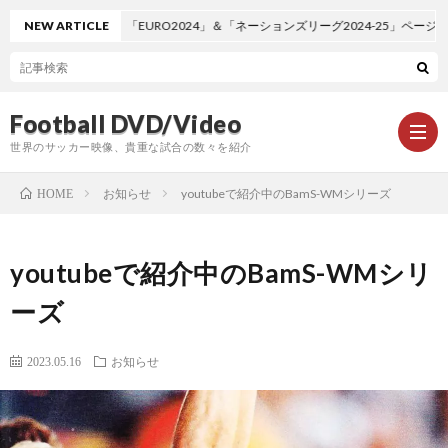
NEW ARTICLE
「EURO2024」＆「ネーションズリーグ2024-25」ページ追加し
Football DVD/Video
世界のサッカー映像、貴重な試合の数々を紹介
お知らせ
youtubeで紹介中のBamS-WMシリーズ
HOME
新
youtubeで紹介中のBamS-WMシリ
着
ワ
ーズ
情
ー
1
2023.05.16
お知らせ
報
ル
1