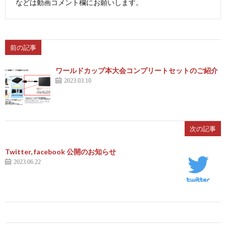
2
などは動画コメント欄にお願いします。
2
前の記事
2
ワールドカップ本大会コンプリートセットのご紹介
2023.03.10
2
オ
次の記事
リ
1
Twitter, facebook 公開のお知らせ
2023.06.22
ン
1
ピ
1
ッ
1