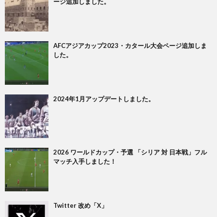
ージ追加しました。
親
1
善
1
AFCアジアカップ2023・カタール大会ページ追加しま
した。
試
1
合
1
2024年1月アップデートしました。
1
1
2026 ワールドカップ・予選 「シリア 対 日本戦」フル
マッチ入手しました！
2
2
Twitter 改め「X」
2