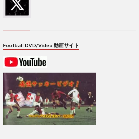
欧
州
1
Football DVD/Video 動画サイト
選
1
手
1
権
1
1
1
1