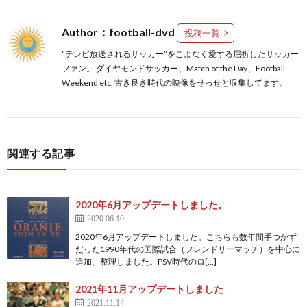
ク
1
Author：football-dvd
投稿一覧
“テレビ放送されるサッカー”をこよなく愛する屈折したサッカー
1
ファン。 ダイヤモンドサッカー、Match of the Day、Football
Weekend etc. 古き良き時代の映像をせっせと収集してます。
1
1
関連する記事
1
2020年6月アップデートしました。
1
2020.06.10
2020年6月アップデートしました。こちらも数年間手つかず
だった1990年代の国際試合（フレンドリーマッチ）を中心に
1
追加、整理しました。PSV時代のロ[…]
2
2021年11月アップデートしました
2021.11.14