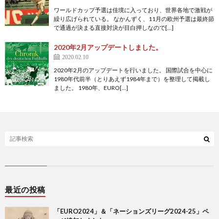
ワールドカップ予選は佳境に入っており、世界各地で激戦が
2
繰り広げられている。 なかんずく、11月の欧州予選は最終節
で通過が決まる直接対決が目白押しなので[…]
2
2020年2月アップデートしました。
2020.02.10
2
2020年2月のアップデートを行いました。 国際試合を中心に
1980年代前半（とりあえず1984年まで）を整理して掲載し
ました。 1980年、EURO[…]
2
2
2
国
最近の投稿
際
1
「EURO2024」＆「ネーションズリーグ2024-25」ペ