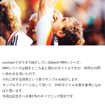
ド
1
カ
1
ッ
1
プ
1
1
youtubeでダラダラ紹介しているBamS-WMシリーズ。
1
WMシリーズは残すところあと僅かのタイトルですが、何件かの問
い合わせを頂いたので、
1
それに対する回答という形でサンプルを紹介します。
サンプルでイメージをして頂いて、DVDタイトルを探す参考になれ
ばと思います。
1
今回は記念すべき第1号のオープニング部分です。
1