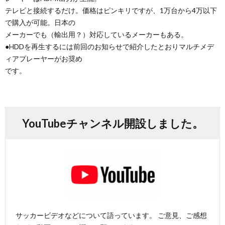
フ
1
テレビと接続するだけ。価格はピンキリですが、1万台から4万以下
で購入が可能。日本の
メーカーでも（輸出用？）対応しているメーカーもある。
ェ
●HDDを再生するには前回のお知らせで紹介したとおりマルチメデ
ィアプレーヤーがお奨め
デ
1
です。
杯
1
1
YouTubeチャンネル開設しました。
2
2
2
サッカービデオなどについて語っています。 ご意見、ご感想