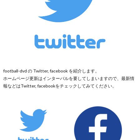
ド
1
カ
1
ッ
1
プ
1
football-dvd の Twitter, facebook を紹介します。
1
ホームページ更新はインターバルを要してしまいますので、最新情
報などはTwitter, facebookをチェックしてみてください。
1
1
1
1