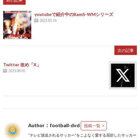
2
youtubeで紹介中のBamS-WMシリーズ
2023.05.16
プ
次の記事
レ
Twitter 改め「X」
2023.09.05
杯
1
/
1
コ
1
Author：football-dvd
投稿一覧
ン
“テレビ放送されるサッカー”をこよなく愛する屈折したサッカー