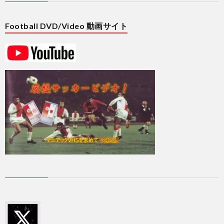
2
Football DVD/Video 動画サイト
2
2
2
2
2
国
際
1