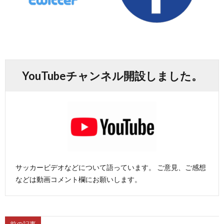
1
1
YouTubeチャンネル開設しました。
2
2
2
2
サッカービデオなどについて語っています。 ご意見、ご感想
などは動画コメント欄にお願いします。
2
2
前の記事