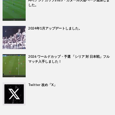
した。
ク
1
1
2024年1月アップデートしました。
1
1
2026 ワールドカップ・予選 「シリア 対 日本戦」フル
マッチ入手しました！
1
1
Twitter 改め「X」
1
2