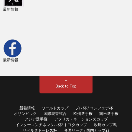
親
1
最新情報
善
1
試
1
合
1
最新情報
1
1
Back to Top
2
新着情報
ワールドカップ
プレ杯 / コンフェデ杯
オリンピック
国際親善試合
欧州選手権
南米選手権
2
アジア選手権
アフリカ・ネーションズカップ
インターコンチネンタル杯/ トヨタカップ
欧州カップ戦
2
リベルタドーレス杯
各国リーグ / 国内カップ戦