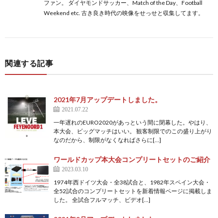
ファン。 ダイヤモンドサッカー、Match of the Day、Football
フ
1
Weekend etc. 古き良き時代の映像をせっせと収集してます。
ェ
デ
1
関連する記事
杯
1
2021年7月アップデートしました。
2021.07.22
1
一年遅れのEURO2020があっという間に閉幕した。やはり、
本大会、ビッグマッチはいい。 観客制限でのこの盛り上がり
2
なのだから、制限がなくなればさらに[…]
ワールドカップ本大会コンプリートセットのご紹介
2
2023.03.10
1974年西ドイツ大会・全38試合と、1982年スペイン大会・
全52試合のコンプリートセットを新着情報ページに掲載しま
2
した。 全試合フルマッチ、ビデオ[…]