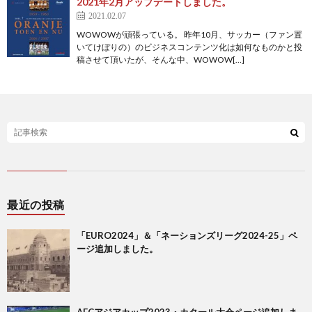
2
2021年2月アップデートしました。
2021.02.07
WOWOWが頑張っている。 昨年10月、サッカー（ファン置
2
いてけぼりの）のビジネスコンテンツ化は如何なものかと投
稿させて頂いたが、そんな中、WOWOW[…]
2
2
オ
リ
1
最近の投稿
ン
1
「EURO2024」＆「ネーションズリーグ2024-25」ペ
ージ追加しました。
ピ
1
ッ
1
AFCアジアカップ2023・カタール大会ページ追加しま