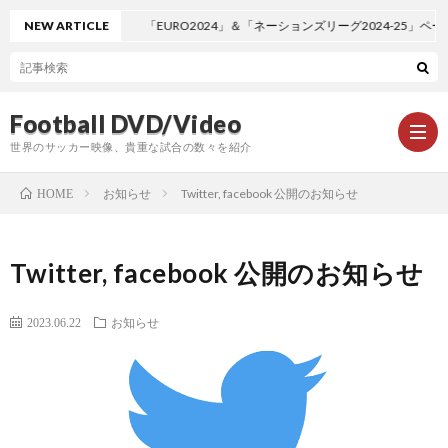
NEW ARTICLE
「EURO2024」＆「ネーションズリーグ2024-25」ページ追加
Football DVD/Video
世界のサッカー映像、貴重な試合の数々を紹介
お知らせ
Twitter, facebook 公開のお知らせ
HOME
新
Twitter, facebook 公開のお知らせ
着
ワ
2023.06.22
お知らせ
情
ー
1
報
ル
1